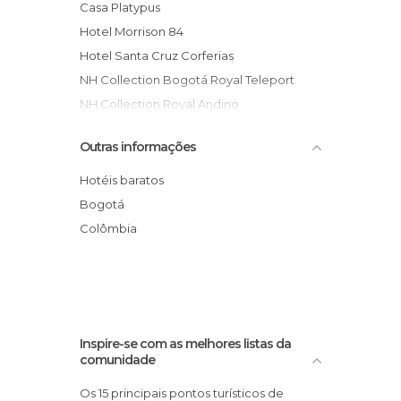
Casa Platypus
Hotel Morrison 84
Hotel Santa Cruz Corferias
NH Collection Bogotá Royal Teleport
NH Collection Royal Andino
Destino Nómada Hostel
Outras informações
Eco Green Hostel
La Playa Hotel Fusión
Hotéis baratos
Masaya Hostel Bogotá
Bogotá
Hotel Radisson AR Bogota Airport
Colômbia
Casa Medina Hotel
Inspire-se com as melhores listas da
comunidade
Os 15 principais pontos turísticos de