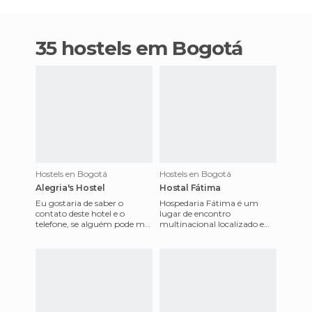
35 hostels em Bogotá
Hostels en Bogotá
Hostels en Bogotá
Alegria's Hostel
Hostal Fátima
Eu gostaria de saber o
Hospedaria Fátima é um
contato deste hotel e o
lugar de encontro
telefone, se alguém pode me
multinacional localizado em
dizer, porque eu estou
uma casa colonial com mais
interessado em ficar um
de 150 anos de história, os
trempo.
pisos