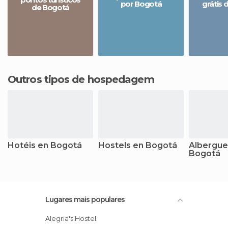
por Bogotá
grátis 
de Bogotá
Outros tipos de hospedagem
Hotéis en Bogotá
Hostels en Bogotá
Albergue
Bogotá
Lugares mais populares
Alegria's Hostel