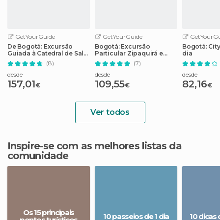
GetYourGuide
GetYourGuide
GetYourGu
De Bogotá: Excursão
Bogotá: Excursão
Bogotá: Cit
Guiada à Catedral de Sal
Particular Zipaquirá e
dia
de Zipaquirá
Catedral de Sal
(8)
(7)
desde
desde
desde
157,01
109,55
82,16
€
€
€
Ver todos
Inspire-se com as melhores listas da
comunidade
Os 15 principais
10 passeios de 1 dia
10 dicas 
pontos turísticos