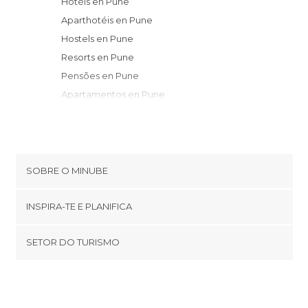
Hotéis en Pune
Aparthotéis en Pune
Hostels en Pune
Resorts en Pune
Pensões en Pune
Apartamentos en Pune
SOBRE O MINUBE
Cookies
INSPIRA-TE E PLANIFICA
Política de privacidade
footer@item_discovertips_anchor
SETOR DO TURISMO
Términos e Condições
minube Android app
Contato
Área de imprensa