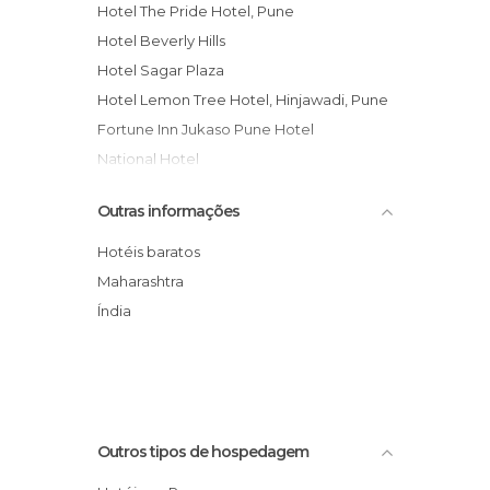
Hotel The Pride Hotel, Pune
Hotel Beverly Hills
Hotel Sagar Plaza
Hotel Lemon Tree Hotel, Hinjawadi, Pune
Fortune Inn Jukaso Pune Hotel
National Hotel
Hotel Homeland
Outras informações
Quality Hotel Regency
Royal Orchid Golden Suites
Hotéis baratos
The Central Park Hotel Pune
Maharashtra
Hotel Sadanand Regency
Índia
Hotel Royal Orchid Central, Pune
Outros tipos de hospedagem