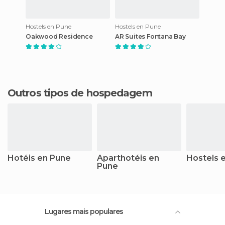
Hostels en Pune
Hostels en Pune
Oakwood Residence
AR Suites Fontana Bay
Outros tipos de hospedagem
Hotéis en Pune
Aparthotéis en
Hostels 
Pune
Lugares mais populares