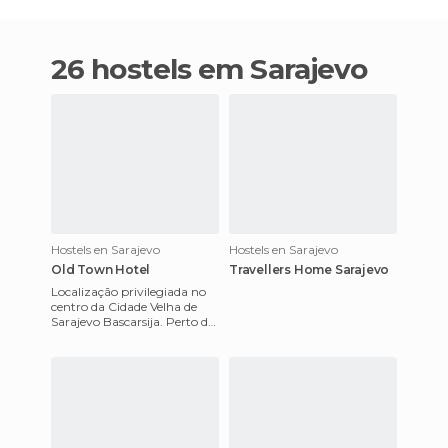
26 hostels em Sarajevo
Hostels en Sarajevo
Hostels en Sarajevo
Old Town Hotel
Travellers Home Sarajevo
Localização privilegiada no
centro da Cidade Velha de
Sarajevo Bascarsija. Perto de
todos os antigos
monumentos históricos e
cultu