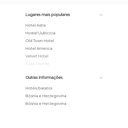
Lugares mais populares
Hotel Astra
Hostel Llubicicia
Old Town Hotel
Hotel America
Velvet Hotel
Casa Grande
Travellers Home Sarajevo
Outras informações
Hotel Holiday Inn
Hotel Latinski Most
Hotéis baratos
Isa Begov Hamam Hotel
Bósnia e Herzegovina
Hotel Royal
Bósnia e Herzegovina
Hotel Art