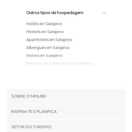
Outros tipos de hospedagem
Hotéis en Sarajevo
Hostels en Sarajevo
Aparthotéis en Sarajevo
Albergues en Sarajevo
Motéis en Sarajevo
Parques de Campismo en Sarajevo
Pensões en Sarajevo
SOBRE O MINUBE
Cookies
INSPIRA-TE E PLANIFICA
Política de privacidade
footer@item_discovertips_anchor
SETOR DO TURISMO
Términos e Condições