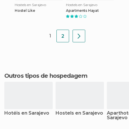
Hostels en Sarajevo
Hostels en Sarajevo
Hostel Like
Apartments Hayat
1
2
Outros tipos de hospedagem
Hotéis en Sarajevo
Hostels en Sarajevo
Aparthot
Sarajevo