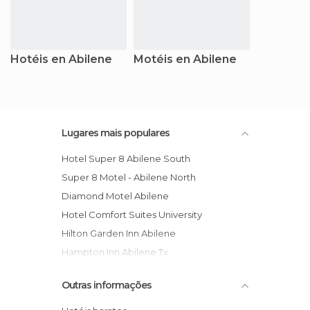
Hotéis en Abilene
Motéis en Abilene
Lugares mais populares
Hotel Super 8 Abilene South
Super 8 Motel - Abilene North
Diamond Motel Abilene
Hotel Comfort Suites University
Hilton Garden Inn Abilene
Hampton Inn Abilene Tx
Hotel Wingate by Wyndham Abilene
Outras informações
Hotel Comfort Suites of Abilene
Americas Best Value Inn