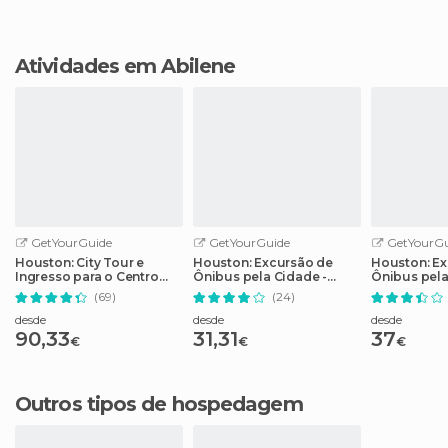
Atividades em Abilene
GetYourGuide
GetYourGuide
GetYourGu
Houston: City Tour e
Houston: Excursão de
Houston: Ex
Ingresso para o Centro
Ônibus pela Cidade -
Ônibus pel
Espacial da NASA
Bilhete de 2 Dias
(69)
(24)
desde
desde
desde
90,33
31,31
37
€
€
€
Outros tipos de hospedagem