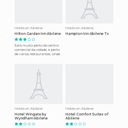
Hotéis en Abilene
Hotéis en Abilene
Hilton Garden Inn Abilene
Hampton Inn Abilene Tx
Está muito perto do centro
comercial da cidade, e perto
de vários restaurantes, onde
podemos desfrutar e
degustar pratos feitos co
Hotéis en Abilene
Hotéis en Abilene
Hotel Wingate by
Hotel Comfort Suites of
Wyndham Abilene
Abilene