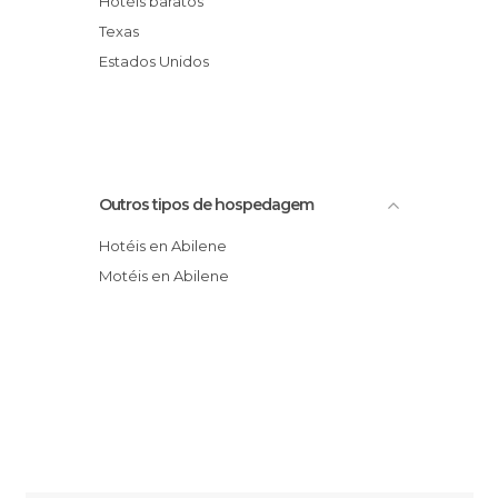
Hotéis baratos
Hotel Best Western Mall South
Texas
BEST WESTERN Abilene Inn & Suites
Estados Unidos
Regency Inn And Suites
Outros tipos de hospedagem
Hotéis en Abilene
Motéis en Abilene