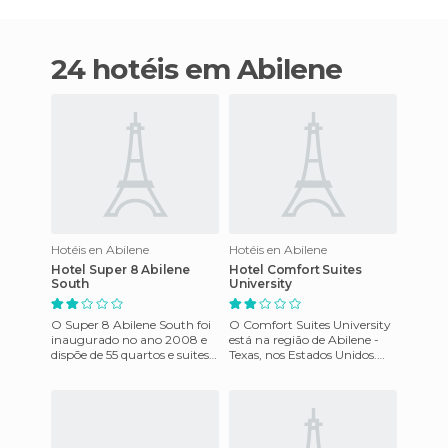
24 hotéis em Abilene
Hotéis en Abilene
Hotéis en Abilene
Hotel Super 8 Abilene
Hotel Comfort Suites
South
University
O Super 8 Abilene South foi
O Comfort Suites University
inaugurado no ano 2008 e
está na região de Abilene -
dispõe de 55 quartos e suites.
Texas, nos Estados Unidos.
Dispõe de uma sala de
Este maravilhoso hotel é
reuniões para até 50 per
facilmente acessível.