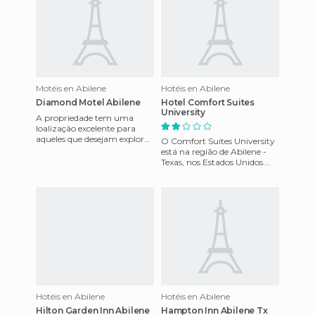
Motéis en Abilene
Hotéis en Abilene
Diamond Motel Abilene
Hotel Comfort Suites
University
A propriedade tem uma
loalizaçâo excelente para
aqueles que desejam explorar
O Comfort Suites University
as atrações da cidade, bem
está na região de Abilene -
como áreas adjacentes. Tam
Texas, nos Estados Unidos.
Este maravilhoso hotel é
facilmente acessível.
Hotéis en Abilene
Hotéis en Abilene
Hilton Garden Inn Abilene
Hampton Inn Abilene Tx