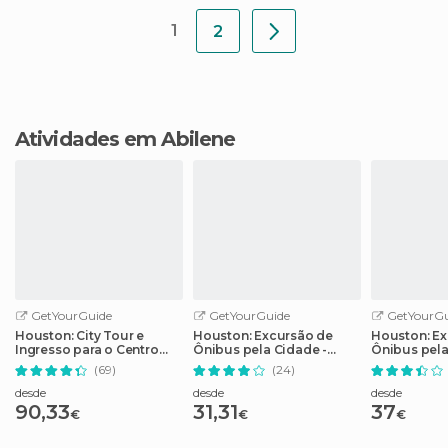
1
2
Atividades em Abilene
GetYourGuide
GetYourGuide
GetYourGu
Houston: City Tour e
Houston: Excursão de
Houston: Ex
Ingresso para o Centro
Ônibus pela Cidade -
Ônibus pel
Espacial da NASA
Bilhete de 2 Dias
(69)
(24)
desde
desde
desde
90,33
31,31
37
€
€
€