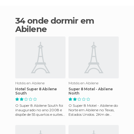
34 onde dormir em
Abilene
Hotéis en Abilene
Motéis en Abilene
Hotel Super 8 Abilene
Super 8 Motel - Abilene
South
North
O Super 8 Abilene South foi
O Super 8 Motel - Abilene do
inaugurado no ano 2008 e
Norte em Abilene no Texas,
dispõe de 55 quartos e suites.
Estados Unidos. 2Km de
Dispõe de uma sala de
Hardin Simmons University,
reuniões para até 50 per
5Km do Jardim Zoológico