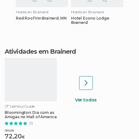
Hotéis en Brainerd
Hotéis en Brainerd
Red Roof Inn Brainerd, MN
Hotel Econo Lodge
Brainerd
Atividades em Brainerd
Ver todos
GetYourGuide
Bloomington: Dia com as
Amigas no Mall of America
(1)
desde
72,20
€