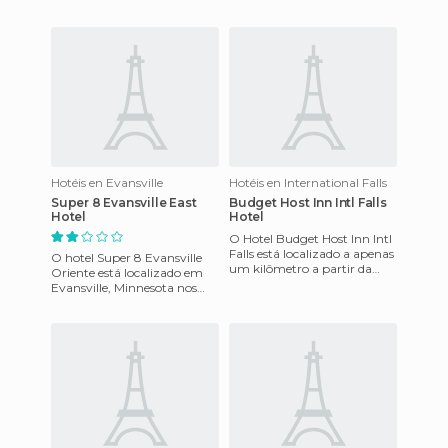
Swan. Oferece todas as
85, a 3 km de Gwinnett, o
comodidades, a uma curta
centro cívico, e a 10 km d
Hotéis en Evansville
Hotéis en International Falls
Super 8 Evansville East
Budget Host Inn Intl Falls
Hotel
Hotel
O Hotel Budget Host Inn Intl
Falls está localizado a apenas
O hotel Super 8 Evansville
um kilômetro a partir da
Oriente está localizado em
fronteira canadense e de dois
Evansville, Minnesota nos
quilômetros de
Estados Unidos. É muito
próximo ao shopping, que é