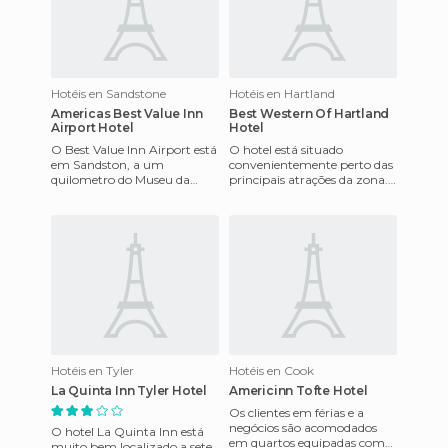
Hotéis en Sandstone
Hotéis en Hartland
Americas Best Value Inn
Best Western Of Hartland
Airport Hotel
Hotel
O Best Value Inn Airport está
O hotel está situado
em Sandston, a um
convenientemente perto das
quilometro do Museu da
principais atrações da zona.
Força Aérea e a cinco
Oferece café-da-manhã
quilometros de Richmond
continental servido todas as
International
ma
Hotéis en Tyler
Hotéis en Cook
La Quinta Inn Tyler Hotel
Americinn Tofte Hotel
Os clientes em férias e a
negócios são acomodados
O hotel La Quinta Inn está
em quartos equipadas com
muito bem localizado a sete