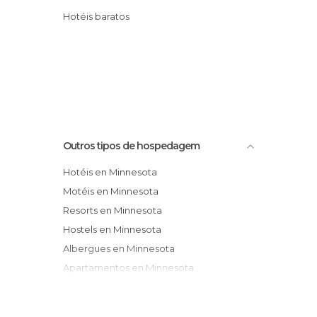
Hotéis baratos
Outros tipos de hospedagem
Hotéis en Minnesota
Motéis en Minnesota
Resorts en Minnesota
Hostels en Minnesota
Albergues en Minnesota
Apartamentos en Minnesota
Pensões en Minnesota
Parques de Campismo en Minnesota