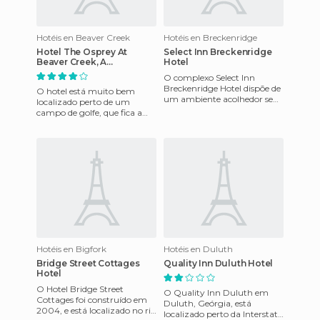
Hotéis en Beaver Creek
Hotéis en Breckenridge
Hotel The Osprey At
Select Inn Breckenridge
Beaver Creek, A
Hotel
Rockresort
O complexo Select Inn
Breckenridge Hotel dispõe de
O hotel está muito bem
um ambiente acolhedor sem
localizado perto de um
igual. O hotel oferece
campo de golfe, que fica a
comodidades de luxo, como
apenas seis qarteirões de
as p
distância. Tem uma grande
larei
Hotéis en Bigfork
Hotéis en Duluth
Bridge Street Cottages
Quality Inn Duluth Hotel
Hotel
O Hotel Bridge Street
O Quality Inn Duluth em
Cottages foi construído em
Duluth, Geórgia, está
2004, e está localizado no rio
localizado perto da Interstate