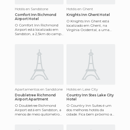
Hotéis en Sandstone
Hotéis en Ghent
Comfort Inn Richmond
Knights Inn Ghent Hotel
Airport Hotel
O Knights Inn Ghent está
O Comfort Inn Richmond
localizado em Ghent, na
Airport está localizado em
Virgínia Ocidental, a uma
Sandston, a 2,5km do campo
milha da estação de esqui
de golf Holanda Springs, a
Winterplace Ski Resort, e a s
5km do Richmond Park e do
Apartamentos en Sandstone
Hotéis en Lake City
Doubletree Richmond
Country Inn Stes Lake City
Airport Apartment
Hotel
O Doubletree Richmond
O Country Inn Suites é um
Airport está em Sandston, a
dos melhores hotéis da
menos de meio quilometro
cidade. Fica bem próximo a
de Virginia Aviation
todas as principais atrações.
Museum,a oito quilometros
Tem internet de alta vel
de Richm