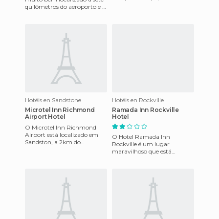
uma mesa de escritório,
quilômetros do aeroporto e a
cafeteira no quarto, café da
bem poucos minutos do
ma
mesmo centro da cidade.
Hotéis en Sandstone
Hotéis en Rockville
Microtel Inn Richmond
Ramada Inn Rockville
Airport Hotel
Hotel
O Microtel Inn Richmond
Airport está localizado em
O Hotel Ramada Inn
Sandston, a 2km do
Rockville é um lugar
aeroporto internacional de
maravilhoso que está
Richmond, a 10km do Canal
localizado na cidade de
Paseo.
Rockville, no estado de
Minnesota, nos Estado