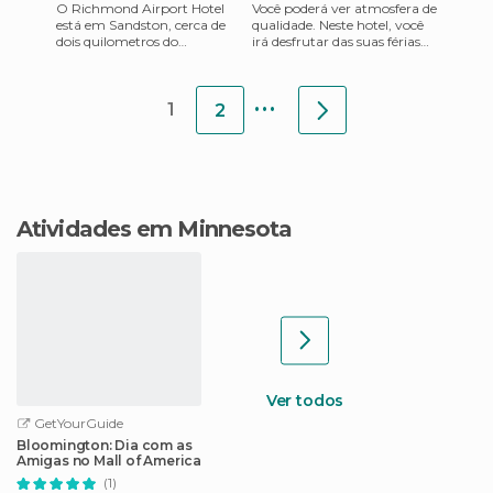
O Richmond Airport Hotel
Você poderá ver atmosfera de
está em Sandston, cerca de
qualidade. Neste hotel, você
dois quilometros do
irá desfrutar das suas férias
Aeroporto Internacional de
com sua família de férias ou
Richmond e cinco
viagens a neg
...
quilometros do
1
2
Atividades em Minnesota
Ver todos
GetYourGuide
Bloomington: Dia com as
Amigas no Mall of America
(1)