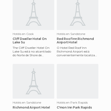
Hotéis en Cook
Hotéis en Sandstone
Cliff Dweller Hotel On
Red Roof Inn Richmond
Lake Su
Airport Hotel
The Cliff Dweller Hotel On
O Hotel Red Roof Inn
Lake Su está no alcantilado
Richmond Airport está
do Norte de Shore de
convenientemente localizado
LakeSuperior, 4 km do
perto das estradas, e a uma
Resort "Lutsen Mountain Ski
milha do aeroporto
Reso
internaciona
Hotéis en Sandstone
Hotéis en Park Rapids
Richmond Airport Hotel
C'mon Inn Park Rapids