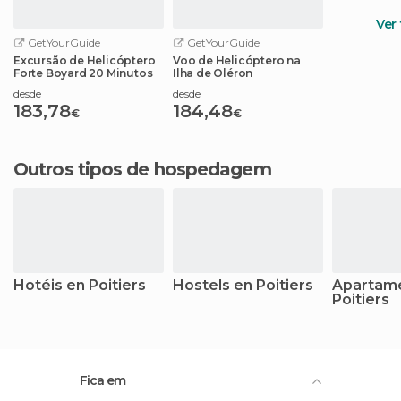
Ver
GetYourGuide
GetYourGuide
Excursão de Helicóptero
Voo de Helicóptero na
Forte Boyard 20 Minutos
Ilha de Oléron
desde
desde
183,78
184,48
€
€
Outros tipos de hospedagem
Hotéis en Poitiers
Hostels en Poitiers
Apartam
Poitiers
Fica em