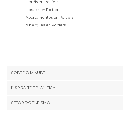
Hotéis en Poitiers
Hostels en Poitiers
Apartamentos en Poitiers
Albergues en Poitiers
SOBRE O MINUBE
Cookies
INSPIRA-TE E PLANIFICA
Política de privacidade
footer@item_discovertips_anchor
SETOR DO TURISMO
Términos e Condições
minube Android app
Contato
Área de imprensa