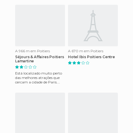
Futuroscope e 40 quilô
A 966 m em Poitiers
A 670 m em Poitiers
Séjours & Affaires Poitiers
Hotel Ibis Poitiers Centre
Lamartine
Está localizado muito perto
das melhores atrações que
cercam a cidade de Paris.
Oossui equipe multilíngue,
jornais de cortesia e u