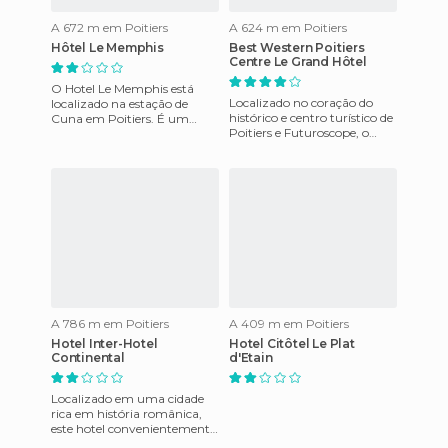
A 672 m em Poitiers
A 624 m em Poitiers
Hôtel Le Memphis
Best Western Poitiers
Centre Le Grand Hôtel
O Hotel Le Memphis está
Localizado no coração do
localizado na estação de
histórico e centro turístico de
Cuna em Poitiers. É um
Poitiers e Futuroscope, o
pequeno hotel familiar, que
Grand Hotel desfruta a
tem apenas nove quartos. Os
melhor localização em ru
q
A 786 m em Poitiers
A 409 m em Poitiers
Hotel Inter-Hotel
Hotel Citôtel Le Plat
Continental
d'Etain
Localizado em uma cidade
rica em história românica,
este hotel convenientemente
localizado a apenas 5 km do