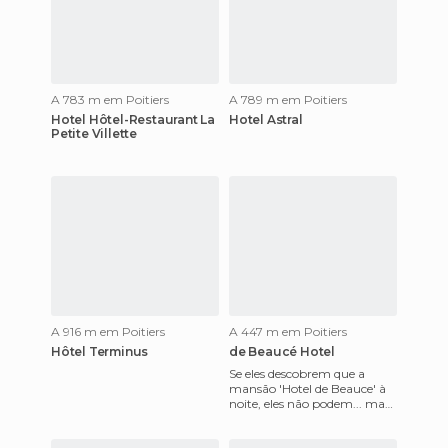
A 783 m em Poitiers
A 789 m em Poitiers
Hotel Hôtel-Restaurant La
Hotel Astral
Petite Villette
A 916 m em Poitiers
A 447 m em Poitiers
Hôtel Terminus
de Beaucé Hotel
Se eles descobrem que a
mansão 'Hotel de Beauce' à
noite, eles não podem... mas
acho que de bruxas, Harry
Potter ou a família Adam