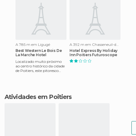
A 785 m em Ligugé
A 392 m em Chasseneuil-du-Poitou
Best Western Le Bois De
Hotel Express By Holiday
La Marche Hotel
Inn Poitiers Futuroscope
Localizado muito próximo
ao centro histórico da cidade
de Poitiers, este pitoresco
hotel tem uma localização
estratégica, de onde
Atividades em Poitiers