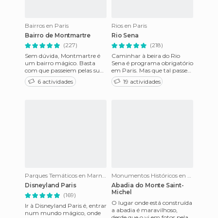
Bairros en Paris
Rios en Paris
Bairro de Montmartre
Rio Sena
(227)
(218)
Sem dúvida, Montmartre é
Caminhar à beira do Rio
um bairro mágico. Basta
Sena é programa obrigatório
com que passeiem pelas suas
em Paris. Mas que tal passear
ruas para sentir o ambiente
de barco pelo Rio,
6 actividades
19 actividades
boémio; o espírito dos pi
saboreando um bom jantar,
e a
Parques Temáticos en Marne-la-Vallée
Monumentos Históricos en Le Mont-Saint-Michel
Disneyland Paris
Abadia do Monte Saint-
Michel
(169)
O lugar onde está construída
Ir à Disneyland Paris é, entrar
a abadia é maravilhoso,
num mundo mágico, onde
desde que o vi em fotos pela