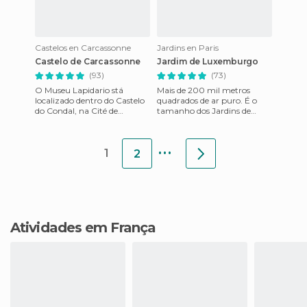
Castelos en Carcassonne
Jardins en Paris
Castelo de Carcassonne
Jardim de Luxemburgo
(93)
(73)
O Museu Lapidario stá
Mais de 200 mil metros
localizado dentro do Castelo
quadrados de ar puro. É o
do Condal, na Cité de
tamanho dos Jardins de
Carcassonne (França). Desde
Luxemburgo, o maior
1927 se expõe material
parque urbano de Paris.
...
arqueo
Além da enorme
1
2
Atividades em França