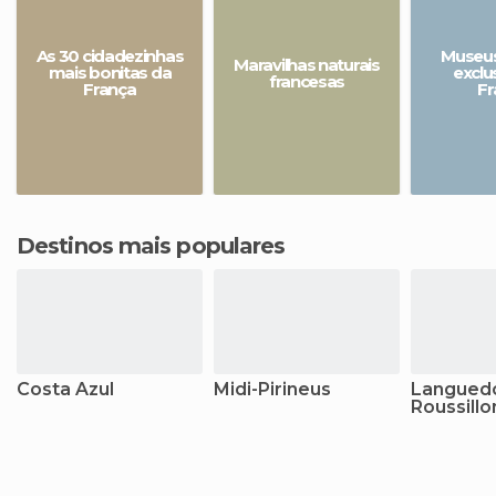
As 30 cidadezinhas
Museus
Maravilhas naturais
mais bonitas da
exclu
francesas
França
Fr
Destinos mais populares
Costa Azul
Midi-Pirineus
Langued
Roussillo