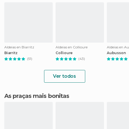
Aldeias en Biarritz
Aldeias en Collioure
Aldeias en A
Biarritz
Collioure
Aubusson
(51)
(43)
Ver todos
As praças mais bonitas