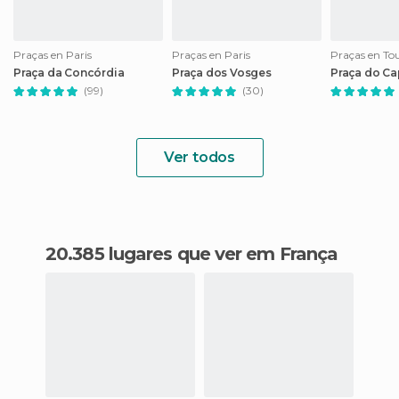
Praças en Paris
Praças en Paris
Praças en To
Praça da Concórdia
Praça dos Vosges
Praça do Ca
(99)
(30)
Ver todos
20.385 lugares que ver em França