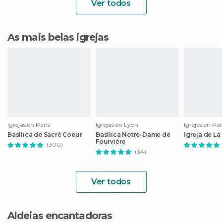
Ver todos
As mais belas igrejas
Igrejas en Paris
Igrejas en Lyon
Igrejas en Par
Basílica de Sacré Coeur
Basílica Notre-Dame de
Igreja de L
Fourvière
(300)
(34)
Ver todos
Aldeias encantadoras