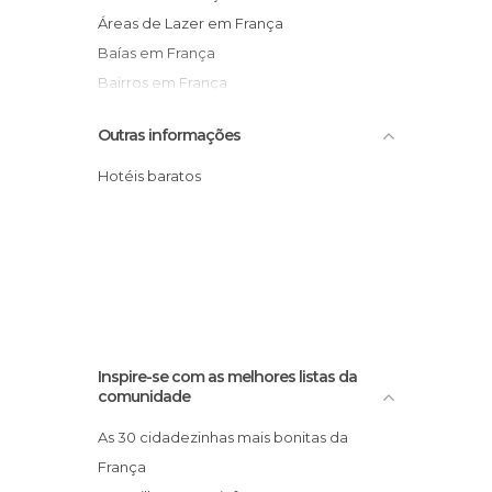
Áreas de Lazer em França
Baías em França
Bairros em França
Balneários em França
Outras informações
Banhos Turcos em França
Bares em França
Hotéis baratos
Bodegas em França
Bosques em França
Bowling em França
Cabarets em França
Caminhadas em França
Campos de Futebol em França
Inspire-se com as melhores listas da
Campos de Golf em França
comunidade
Campos de Ténis em França
As 30 cidadezinhas mais bonitas da
Casinos em França
França
Castelos em França