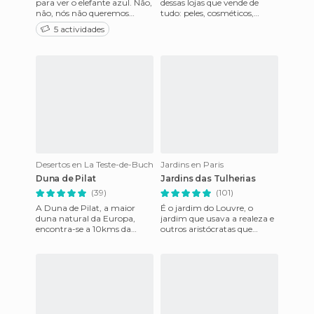
para ver o elefante azul. Não,
dessas lojas que vende de
não, nós não queremos
tudo: peles, cosméticos,
pagar a entrada... sim,
comida gourmet ou viagens
5 actividades
sabemos que o show é bom,
para casais, relógios e jó
ma
Desertos en La Teste-de-Buch
Jardins en Paris
Duna de Pilat
Jardins das Tulherias
(39)
(101)
A Duna de Pilat, a maior
É o jardim do Louvre, o
duna natural da Europa,
jardim que usava a realeza e
encontra-se a 10kms da
outros aristócratas que
cidade de Arcachon, no Golfo
habitaram no palácio. É o
da Biscaia e tem 117 metros d
jardim mais central do país