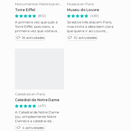
Monumentos Históricos en Paris
Museus en Paris
Torre Eiffel
Museu do Louvre
(812)
(469)
A primeira vez que subi à
Só estive três dias em Paris,
Torre Eiffel, pois claro, a
mas tinha a ideia bem clara
primeira vez que visitava
que queria ir ao Louvre,
Paris, fi-lo com uma câmara
mesmo que fosse só por uma
16 actividades
10 actividades
analógica. Naqueles te
manhã. Por isso não
Catedrais en Paris
Catedral de Notre Dame
(417)
A Catedral de Notre Dame
(ou, simplesmente Notre
Dame) é a catedral da
arquidiocese de Paris. A Lei de
4 actividades
1905 sobre a separação entr