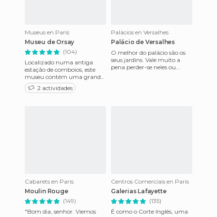
Museus en Paris
Palácios en Versalhes
Museu de Orsay
Palácio de Versalhes
(104)
O melhor do palácio são os
seus jardins. Vale muito a
Localizado numa antiga
pena perder-se neles ou
estação de comboios, este
alugar um barquinho no
museu contém uma grande
lago.
colecção de obras
2 actividades
pertencentes aos fundos do
Louvre. Entr
Cabarets en Paris
Centros Comerciais en Paris
Moulin Rouge
Galerias Lafayette
(149)
(135)
"Bom dia, senhor. Viemos
É como o Corte Inglês, uma