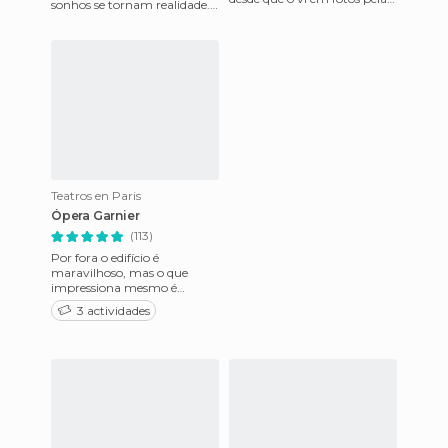
sonhos se tornam realidade.
primeira vez disse que teria
Não será bem assim, mas
que ver pessoalment
que tem muita magia e f
Teatros en Paris
Ópera Garnier
(113)
Por fora o edifício é
maravilhoso, mas o que
impressiona mesmo é
dentro. A grande escadaria é
3 actividades
impactante. Outros pontos
obrigatori