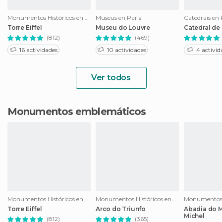
Monumentos Históricos en Paris
Museus en Paris
Catedrais en 
Torre Eiffel
Museu do Louvre
Catedral de
(812)
(469)
16 actividades
10 actividades
4 activid
Ver todos
Monumentos emblemáticos
Monumentos Históricos en Paris
Monumentos Históricos en Paris
Torre Eiffel
Arco do Triunfo
Abadia do M
Michel
(812)
(365)