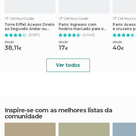
GetYourGuide
GetYourGuide
GetYourGu
Torre Eiffel: Acesso Direto
Paris: Ingresso com
Paris: Acess
ao Segundo Andar ou
horário marcado para o
e cruzeiro 
Topo
Museu do Louvre
(5.537)
(4.943)
desde
desde
desde
38,11
17
40
€
€
€
Ver todos
Inspire-se com as melhores listas da
comunidade