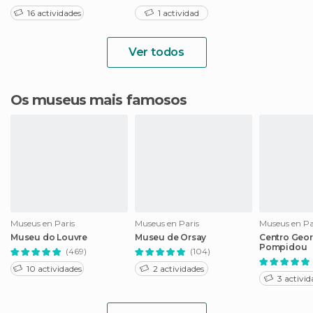
16 actividades
1 actividad
Ver todos
Os museus mais famosos
Museus en Paris
Museus en Paris
Museus en Pa
Museu do Louvre
Museu de Orsay
Centro Geo
Pompidou
(469)
(104)
10 actividades
2 actividades
3 activid