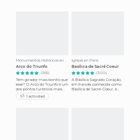
Monumentos Históricos en Paris
Igrejas en Paris
Arco do Triunfo
Basílica de Sacré Coeur
(365)
(300)
Tem girador mais bonito que
A Basílica Sagrado Coração,
esse? O Arco do Triunfo é um
em francês conhecida como
dos pontos turísticos mais
Basílica de Sacré-Coeur, é
famosos de Paris, e do
uma das igrejas mais bonitas
1 actividad
mundo. Está no final ou
que visitei na vida.