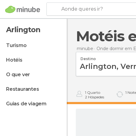
Aonde queres ir?
Arlington
Motéis
turismo
minube
Onde dormir em E
Destino
hotéis
o que ver
restaurantes
1
Quarto
1
Noit
2
Hóspedes
guias de viagem