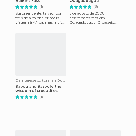
Burkina Faso
Ouagadougou
(1)
(6)
Surpreendente, talvez, por
5 de agosto de 2008,
ter sido a minha primeira
desembarcamos em
viagem à África, mas muito
Ouagadougou. O passeio
gratificante. Imagens
para o hotel eu acho
indeléveis e inesquecíveis,
estranho. Não tem asfalto
nas ruas, apenas arei
De interesse cultural en Ouagadougou
Sabou and Bazoule, the
wisdom of crocodiles
(1)