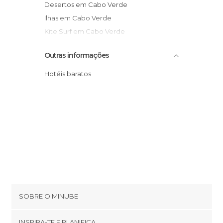
Desertos em Cabo Verde
Ilhas em Cabo Verde
Kite Surf em Cabo Verde
Monumentos Históricos em Cabo Verde
Outras informações
Praias em Cabo Verde
Hotéis baratos
SOBRE O MINUBE
Cookies
INSPIRA-TE E PLANIFICA