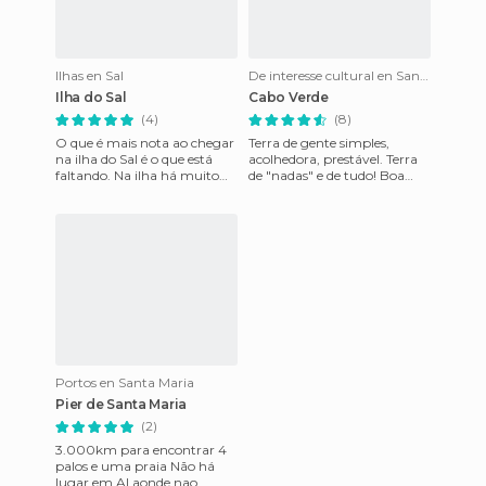
Ilhas en Sal
De interesse cultural en Santa Maria
Ilha do Sal
Cabo Verde
(4)
(8)
O que é mais nota ao chegar
Terra de gente simples,
na ilha do Sal é o que está
acolhedora, prestável. Terra
faltando. Na ilha há muito
de "nadas" e de tudo! Boa
pouco: mar, vento e pessoas
praia, bom peixe, bons
que vivem com recur
sorrisos e Morabeza..... est
Portos en Santa Maria
Pier de Santa Maria
(2)
3.000km para encontrar 4
palos e uma praia Não há
lugar em Al aonde nao