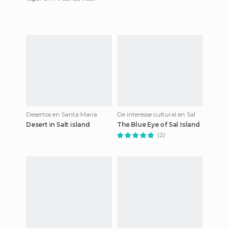
entendas que a vida é mais
simples do que achamos no
ocid
Desertos en Santa Maria
De interesse cultural en Sal
Desert in Salt island
The Blue Eye of Sal Island
(2)