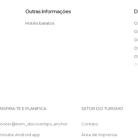
Outras informações
D
Hotéis baratos
INSPIRA-TE E PLANIFICA
SETOR DO TURISMO
footer@item_discovertips_anchor
Contato
minube Android app
Área de imprensa