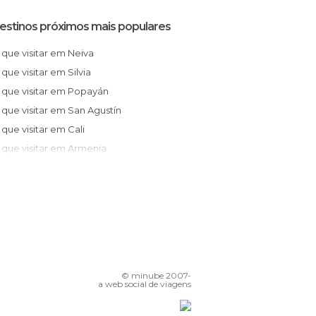
estinos próximos mais populares
O que visitar em Neiva
O que visitar em Silvia
O que visitar em Popayán
O que visitar em San Agustín
O que visitar em Cali
O que visitar em Armenia
O que visitar em La Unión
O que visitar em Buenaventura
O que visitar em Salento
O que visitar em Toro
O que visitar em Versalles
O que visitar em Mocoa
© minube 2007-
O que visitar em Pereira
a web social de viagens
O que visitar em Santa Rosa de Cabal