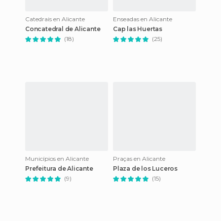
Catedrais en Alicante
Enseadas en Alicante
Concatedral de Alicante
Cap las Huertas
(18)
(25)
Municípios en Alicante
Praças en Alicante
Prefeitura de Alicante
Plaza de los Luceros
(9)
(15)