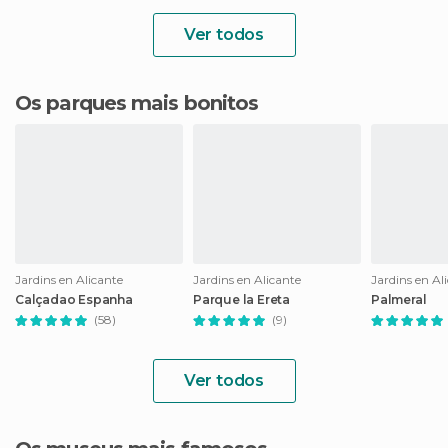
Ver todos
Os parques mais bonitos
Jardins en Alicante
Jardins en Alicante
Jardins en Al
Calçadao Espanha
Parque la Ereta
Palmeral
(58)
(9)
Ver todos