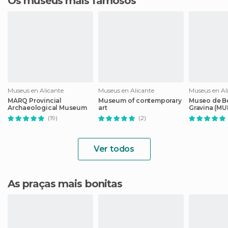
Os museus mais famosos
Museus en Alicante
Museus en Alicante
Museus en Al
MARQ Provincial
Museum of contemporary
Museo de Be
Archaeological Museum
art
Gravina (M
(19)
(2)
Ver todos
As praças mais bonitas