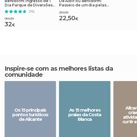
Benidorm: Ingresso de 1
De Albir ou Benidorm:
Dia Parque de Diversões
Passeio de um dia pelas
Aqua Natura
cachoeiras de Algar
(16)
desde
22,50
desde
€
32
€
Inspire-se com as melhores listas da
comunidade
Alica
Os 15 principais
As 15 melhores
cria
pontos turísticos
praias da Costa
ativid
de Alicante
Blanca
curtir 