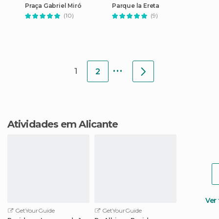
Praça Gabriel Miró
Parque la Ereta
(10)
(9)
...
1
2
Atividades em Alicante
Ver
GetYourGuide
GetYourGuide