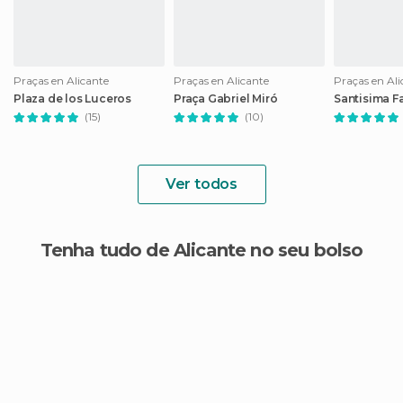
Praças en Alicante
Praças en Alicante
Praças en Ali
Plaza de los Luceros
Praça Gabriel Miró
Santisima F
(15)
(10)
Ver todos
Tenha tudo de Alicante no seu bolso