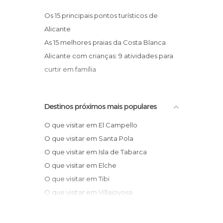
Salas de Concertos em Alicante
Sítios arqueológicos em Alicante
Os 15 principais pontos turísticos de
Teatros em Alicante
Alicante
As 15 melhores praias da Costa Blanca
Alicante com crianças: 9 atividades para
curtir em família
Destinos próximos mais populares
O que visitar em El Campello
O que visitar em Santa Pola
O que visitar em Isla de Tabarca
O que visitar em Elche
O que visitar em Tibi
O que visitar em Villajoyosa
O que visitar em Crevillente
O que visitar em Guardamar del Segura