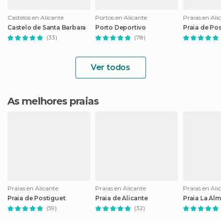
Castelos en Alicante
Portos en Alicante
Praias en Ali
Castelo de Santa Barbara
Porto Deportivo
Praia de Po
(33)
(78)
Ver todos
As melhores praias
Praias en Alicante
Praias en Alicante
Praias en Ali
Praia de Postiguet
Praia de Alicante
Praia La Al
(59)
(32)