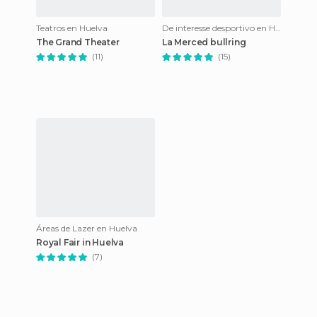
Teatros en Huelva
De interesse desportivo en Huelva
The Grand Theater
La Merced bullring
(11)
(15)
Áreas de Lazer en Huelva
Royal Fair in Huelva
(7)