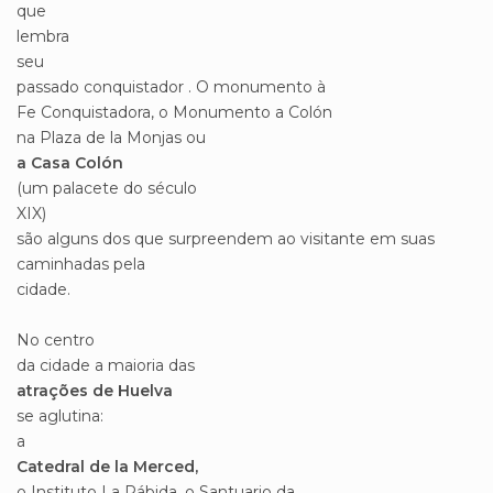
que
lembra
seu
passado conquistador . O monumento à
Fe Conquistadora, o Monumento a Colón
na Plaza de la Monjas ou
a Casa Colón
(um palacete do século
XIX)
são alguns dos que surpreendem ao visitante em suas
caminhadas pela
cidade.
No centro
da cidade a maioria das
atrações de Huelva
se aglutina:
a
Catedral de la Merced,
o Instituto La Rábida, o Santuario da