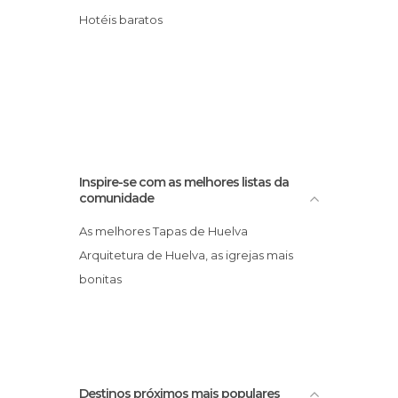
Museus em Huelva
Hotéis baratos
Palácios em Huelva
Praças em Huelva
Praias em Huelva
Reservas Naturais em Huelva
Rios em Huelva
Ruas em Huelva
Inspire-se com as melhores listas da
comunidade
As melhores Tapas de Huelva
Arquitetura de Huelva, as igrejas mais
bonitas
Destinos próximos mais populares