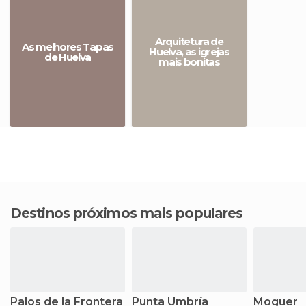
Arquitetura de
As melhores Tapas
Huelva, as igrejas
de Huelva
mais bonitas
Destinos próximos mais populares
Palos de la Frontera
Punta Umbría
Moguer