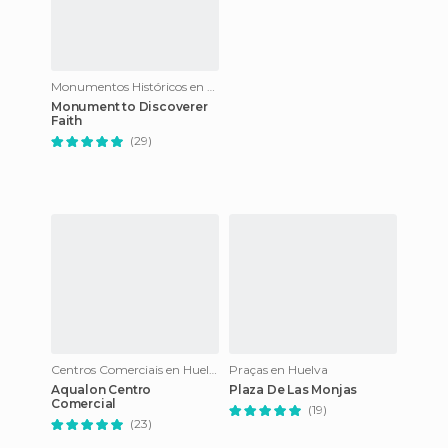
Monumentos Históricos en Huelva
Monument to Discoverer
Faith
(29)
Centros Comerciais en Huelva
Praças en Huelva
Aqualon Centro
Plaza De Las Monjas
Comercial
(19)
(23)