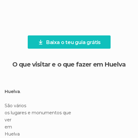
Baixa o teu guia grátis
O que visitar e o que fazer em Huelva
Huelva
.
São vários
os lugares e monumentos que
ver
em
Huelva