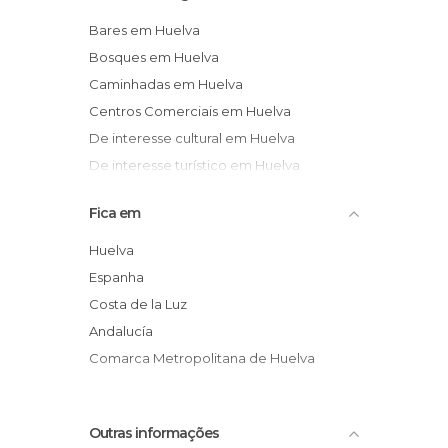
Bares em Huelva
Bosques em Huelva
Caminhadas em Huelva
Centros Comerciais em Huelva
De interesse cultural em Huelva
De interesse turístico em Huelva
Espectáculos em Huelva
Fica em
Estátuas em Huelva
Exposições em Huelva
Huelva
Feiras em Huelva
Espanha
Festas em Huelva
Costa de la Luz
Igrejas em Huelva
Andalucía
Informação Turística em Huelva
Comarca Metropolitana de Huelva
Jardins em Huelva
Mercados em Huelva
Outras informações
Monumentos Históricos em Huelva