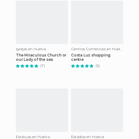
Igrejas en Huelva
Centros Comerciais en Huelva
The Miraculous Church or
Costa Luz shopping
our Lady of the sea
centre
(7)
(5)
Estátuas en Huelva
Estádios en Huelva