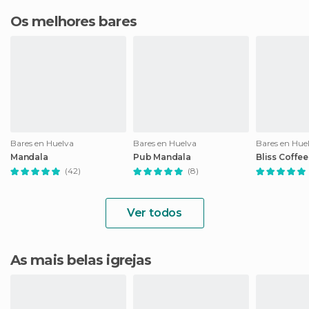
Os melhores bares
Bares en Huelva
Bares en Huelva
Bares en Hue
Mandala
Pub Mandala
Bliss Coffee
(42)
(8)
Ver todos
As mais belas igrejas