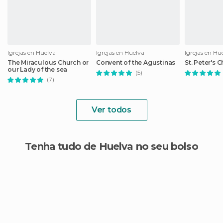
Igrejas en Huelva
Igrejas en Huelva
Igrejas en Hu
The Miraculous Church or
Convent of the Agustinas
St. Peter's 
our Lady of the sea
(5)
(7)
Ver todos
Tenha tudo de Huelva no seu bolso