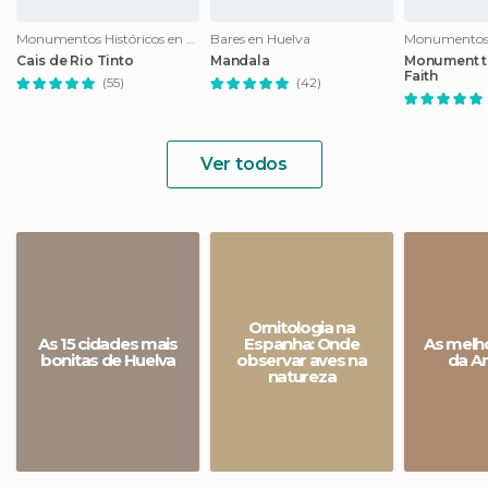
Monumentos Históricos en Huelva
Bares en Huelva
Cais de Rio Tinto
Mandala
Monument t
Faith
(55)
(42)
Ver todos
Ornitologia na
As 15 cidades mais
Espanha: Onde
As melho
bonitas de Huelva
observar aves na
da An
natureza