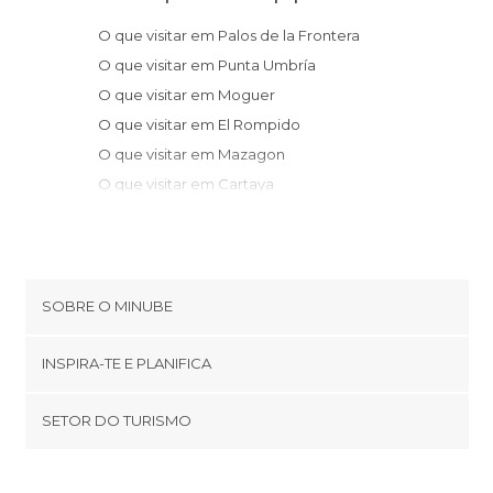
O que visitar em Palos de la Frontera
O que visitar em Punta Umbría
O que visitar em Moguer
O que visitar em El Rompido
O que visitar em Mazagon
O que visitar em Cartaya
O que visitar em Lepe
O que visitar em Islantilla
O que visitar em Niebla
O que visitar em Isla Cristina
SOBRE O MINUBE
O que visitar em Bollullos Par del
Cookies
Condado
INSPIRA-TE E PLANIFICA
Política de privacidade
O que visitar em Almonte
footer@item_discovertips_anchor
SETOR DO TURISMO
O que visitar em Ayamonte
Términos e Condições
minube Android app
O que visitar em El rocio
Contato
O que visitar em Minas de Riotinto