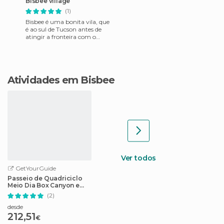
Bisbee village
(1)
Bisbee é uma bonita vila, que
é ao sul de Tucson antes de
atingir a fronteira com o
México. Em 1800 Bisbee era
uma cidade de miner
Atividades em Bisbee
Ver todos
GetYourGuide
Passeio de Quadriciclo
Meio Dia Box Canyon e
Montanhas Pinal
(2)
desde
212,51
€