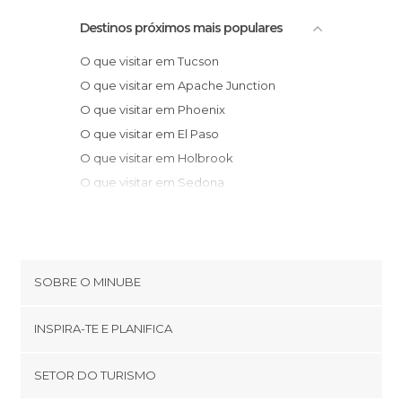
Destinos próximos mais populares
O que visitar em Tucson
O que visitar em Apache Junction
O que visitar em Phoenix
O que visitar em El Paso
O que visitar em Holbrook
O que visitar em Sedona
O que visitar em Ruidoso
O que visitar em Yuma
O que visitar em Williams
SOBRE O MINUBE
Cookies
INSPIRA-TE E PLANIFICA
Política de privacidade
footer@item_discovertips_anchor
SETOR DO TURISMO
Términos e Condições
minube Android app