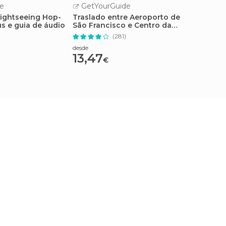
e
GetYourGuide
GetY
Sightseeing Hop-
Traslado entre Aeroporto de
Cruzei
s e guia de áudio
São Francisco e Centro da
São Fr
Cidade
(281)
desde
desde
13,47
68,
€