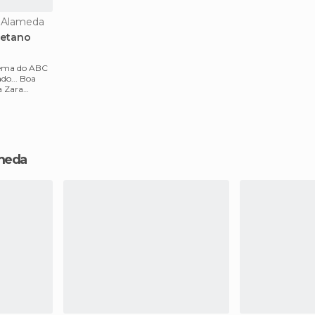
n Alameda
aetano
nema do ABC
do... Boa
a Zara
ameda