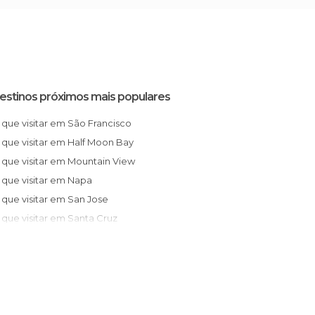
estinos próximos mais populares
O que visitar em São Francisco
O que visitar em Half Moon Bay
O que visitar em Mountain View
O que visitar em Napa
O que visitar em San Jose
O que visitar em Santa Cruz
O que visitar em Sacramento
O que visitar em Monterey
O que visitar em Carmel-by-the-Sea
O que visitar em Yosemite National Park
O que visitar em South Lake Tahoe