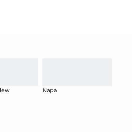
View
Napa
San 