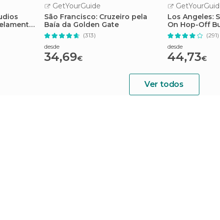
GetYourGuide
GetYourGuid
udios
São Francisco: Cruzeiro pela
Los Angeles: 
elamento
Baía da Golden Gate
On Hop-Off Bu
(313)
(291)
desde
desde
34,69
44,73
€
€
Ver todos