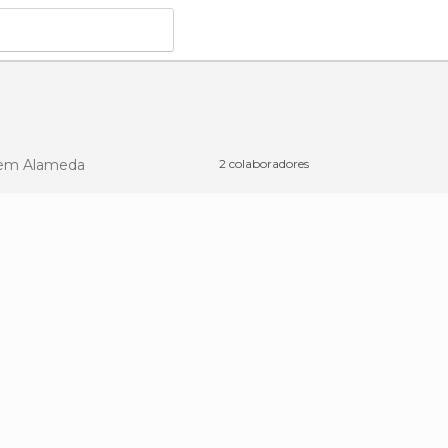
a
em Alameda
2 colaboradores