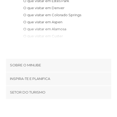
O que visitar em Estes Park
O que visitar em Denver
O que visitar em Colorado Springs
O que visitar em Aspen
O que visitar em Alamosa
O que visitar em Custer
O que visitar em Moab
O que visitar em Rapid City
O que visitar em Interior
SOBRE O MINUBE
Cookies
INSPIRA-TE E PLANIFICA
Política de privacidade
footer@item_discovertips_anchor
SETOR DO TURISMO
Términos e Condições
minube Android app
Contato
Área de imprensa