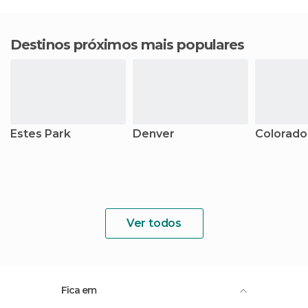
Destinos próximos mais populares
Estes Park
Denver
Colorado
Ver todos
Fica em