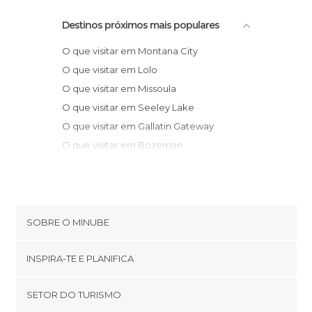
Destinos próximos mais populares
O que visitar em Montana City
O que visitar em Lolo
O que visitar em Missoula
O que visitar em Seeley Lake
O que visitar em Gallatin Gateway
O que visitar em Bozeman
O que visitar em Big Sky
O que visitar em Neihart
O que visitar em Thompson Falls
O que visitar em Kalispell
SOBRE O MINUBE
O que visitar em Yellowstone National
Cookies
Park
INSPIRA-TE E PLANIFICA
Política de privacidade
O que visitar em West Glacier
footer@item_discovertips_anchor
SETOR DO TURISMO
O que visitar em Noxon
Términos e Condições