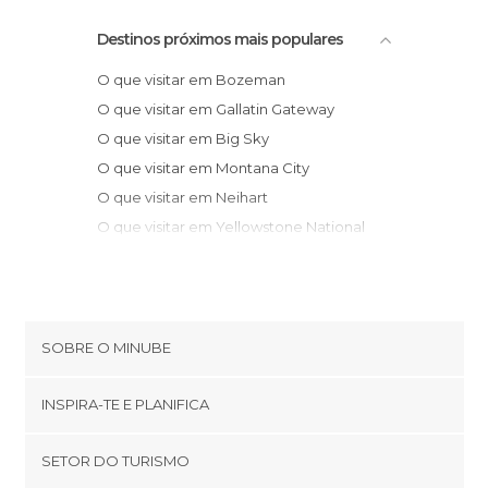
Destinos próximos mais populares
O que visitar em Bozeman
O que visitar em Gallatin Gateway
O que visitar em Big Sky
O que visitar em Montana City
O que visitar em Neihart
O que visitar em Yellowstone National
Park
O que visitar em Red Lodge
O que visitar em Cody
O que visitar em Seeley Lake
SOBRE O MINUBE
O que visitar em Missoula
Cookies
O que visitar em Moose Wilson Road
INSPIRA-TE E PLANIFICA
Política de privacidade
O que visitar em Jackson
footer@item_discovertips_anchor
SETOR DO TURISMO
O que visitar em Huson
Términos e Condições