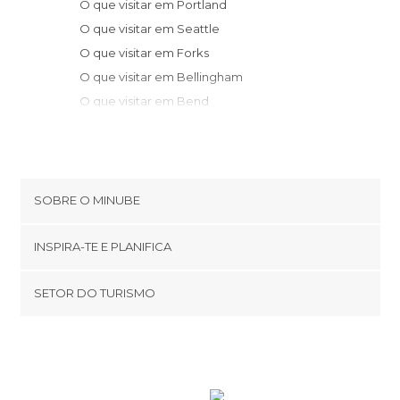
O que visitar em Portland
O que visitar em Seattle
O que visitar em Forks
O que visitar em Bellingham
O que visitar em Bend
O que visitar em Mesa
SOBRE O MINUBE
Cookies
INSPIRA-TE E PLANIFICA
Política de privacidade
footer@item_discovertips_anchor
SETOR DO TURISMO
Términos e Condições
minube Android app
Contato
Área de imprensa