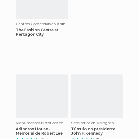
Centros Comerciais en Arlington
The Fashion Centre at
Pentagon City
Monumentos Históricos en Arlington
Cemitérios en Arlington
Arlington House -
Túmulo do presidente
Memorial de Robert Lee
John F. Kennedy