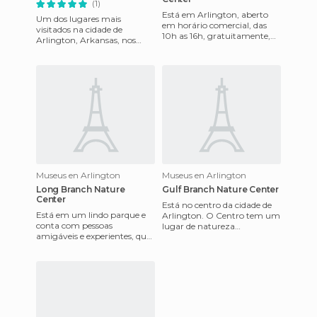
(1)
Está em Arlington, aberto
Um dos lugares mais
em horário comercial, das
visitados na cidade de
10h as 16h, gratuitamente,
Arlington, Arkansas, nos
para o resto da temporada
Estados Unidos. Sem dúvida,
de férias.Inaugura uma ex
estarás muito tranquilo,
devid
Museus en Arlington
Museus en Arlington
Long Branch Nature
Gulf Branch Nature Center
Center
Está no centro da cidade de
Está em um lindo parque e
Arlington. O Centro tem um
conta com pessoas
lugar de natureza
amigáveis e experientes, que
interpretativa, uma casa de
organizam programas de
madeira, uma ferraria, uma
educação ambiental e
gr
interpretação