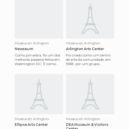
Museus en Arlington
Museus en Arlington
Newseum
Arlington Arts Center
Como jornalista, foi um dos
Foi criado como um centro
melhores passeios feitos em
de arte da comunidade, em
Washington DC. E como
1988, por um grupo
turista, também. Porque o
visionário de artistas,
Newseum apresenta, de uma
escritores, músicos e
educadores co
Museus en Arlington
Museus en Arlington
Ellipse Arts Center
DEA Museum & Visitors
Center