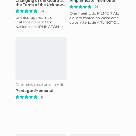
Changing of the Guard at
Amphitheater memorial
the Tomb of the Unknown
(2)
Soldier
(6)
O anfiteatro do MEMORIAL,
Um dos lugares mais
é outro marco na vasta área
visitados no cemitério
do cemitério de ARLINGTON,
Nacional de ARLINGTON, é o
onde os americanos pagam
túmulo do soldado
tributo a todos os herói
desconhecido.A troca da
guarda no túmulo d
De interesse cultural en Arlington
Pentagon Memorial
(1)