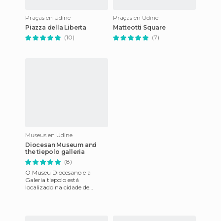
Praças en Udine
Praças en Udine
Piazza della Liberta
Matteotti Square
(10)
(7)
Museus en Udine
Diocesan Museum and
the tiepolo galleria
(8)
O Museu Diocesano e a
Galeria tiepolo está
localizado na cidade de
Udine.El Museu está alojado
no palácio do arcebispo e
oferece e