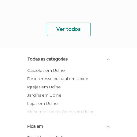
Ver todos
Todas as categorias
Castelos em Udine
De interesse cultural em Udine
Igrejas em Udine
Jardins em Udine
Lojas em Udine
Monumentos Históricos em Udine
Museus em Udine
Fica em
Palácios em Udine
Praças em Udine