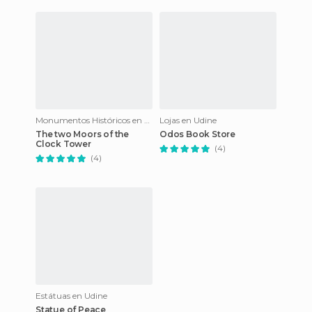
Monumentos Históricos en Udine
Lojas en Udine
The two Moors of the
Odos Book Store
Clock Tower
(4)
(4)
Estátuas en Udine
Statue of Peace