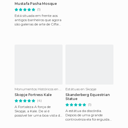
Mustafa Pasha Mosque
(1)
Está situada em frente aos
antigos banheiros que agora
são galerias de arte de Cifte
Amam. Essa moderna
mesquita de telhado quadra
Monumentos Históricos en Skopje
Estátuas en Skopje
Skopje Fortress Kale
Skanderberg Equestrian
Statue
(4)
(1)
A Fortaleza A força de
A estátua da discórdia.
Skopje, a Kale. De aí é
Depois de uma grande
possível ter uma boa vista da
controvérsia ela foi erguida
cidade e, além disso, a
no dia 28 de novembro de
entrada é grátis. Claro qu
2006, no dia da bandeira alb