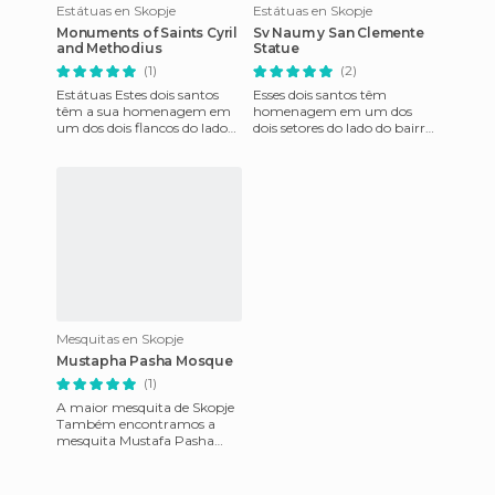
Estátuas en Skopje
Estátuas en Skopje
Monuments of Saints Cyril
Sv Naum y San Clemente
and Methodius
Statue
(1)
(2)
Estátuas Estes dois santos
Esses dois santos têm
têm a sua homenagem em
homenagem em um dos
um dos dois flancos do lado
dois setores do lado do bairro
do bairro de Carsija na Ponte
Carsija na ponde de pedra ou
de Pedra ou Kamen
Kamen Most. San Naum de
P
Mesquitas en Skopje
Mustapha Pasha Mosque
(1)
A maior mesquita de Skopje
Também encontramos a
mesquita Mustafa Pasha
fechada, a maior da cidade e
construída na mesma data
de