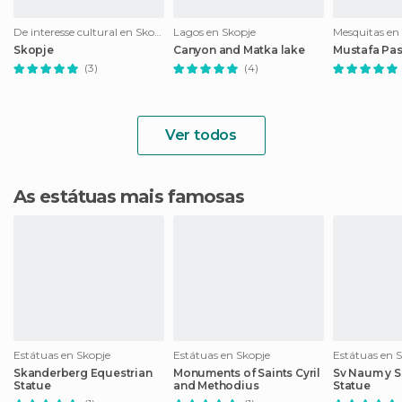
De interesse cultural en Skopje
Lagos en Skopje
Mesquitas en
Skopje
Canyon and Matka lake
Mustafa Pa
(3)
(4)
Ver todos
As estátuas mais famosas
Estátuas en Skopje
Estátuas en Skopje
Estátuas en 
Skanderberg Equestrian
Monuments of Saints Cyril
Sv Naum y 
Statue
and Methodius
Statue