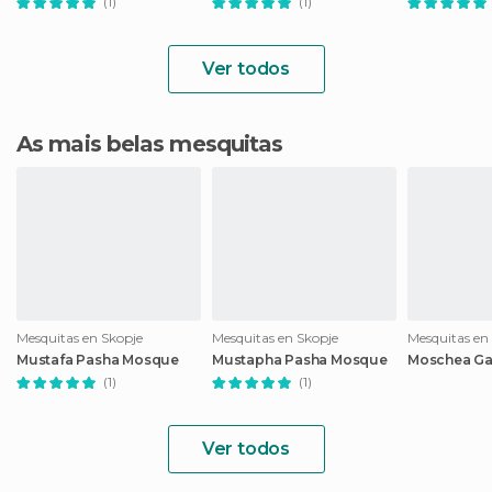
(1)
(1)
Ver todos
As mais belas mesquitas
Mesquitas en Skopje
Mesquitas en Skopje
Mesquitas en
Mustafa Pasha Mosque
Mustapha Pasha Mosque
Moschea Gaz
(1)
(1)
Ver todos