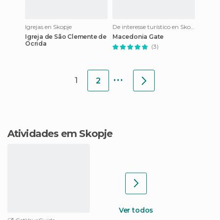
Igrejas en Skopje
De interesse turístico en Skopje
Igreja de São Clemente de
Macedonia Gate
Ocrida
(3)
...
1
2
Atividades em Skopje
Ver todos