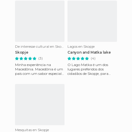
De interesse cultural en Skopje
Lagos en Skopje
Skopje
Canyon and Matka lake
(3)
(4)
Minha experiência na
O Lago Matka é um dos
Macedônia. Macedônia é um
lugares preferidos dos
país com um sabor especial,
cidadãos de Skopje, para
que vive com uma luta feroz
relaxar ou para fazer
entre a modernidade e a
atividades. Mas não imagine-
o como um
Mesquitas en Skopje