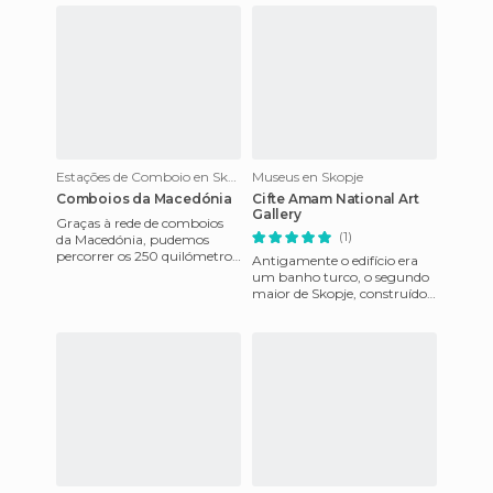
Estações de Comboio en Skopje
Museus en Skopje
Comboios da Macedónia
Cifte Amam National Art
Gallery
Graças à rede de comboios
(1)
da Macedónia, pudemos
percorrer os 250 quilómetros
Antigamente o edifício era
que separam Bitola de
um banho turco, o segundo
Salónica, na Grécia... Em 22
maior de Skopje, construído
ho
no início do século XVI, sob
Isa Bey, o filho de