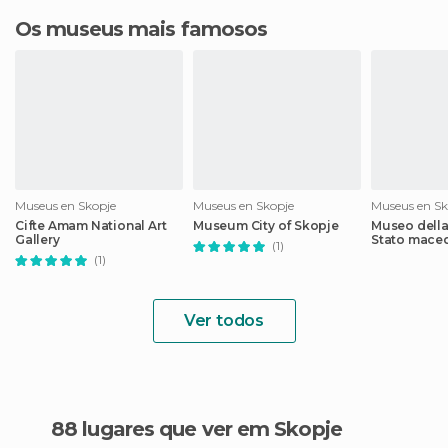
Os museus mais famosos
Museus en Skopje
Museus en Skopje
Museus en Sk
Cifte Amam National Art
Museum City of Skopje
Museo della 
Gallery
Stato mace
(1)
(1)
Ver todos
88 lugares que ver em Skopje