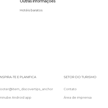
Outras informações
Hotéis baratos
INSPIRA-TE E PLANIFICA
SETOR DO TURISMO
footer@item_discovertips_anchor
Contato
minube Android app
Área de imprensa