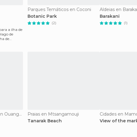
Parques Temáticos en Coconi
Aldeias en Baraka
Botanic Park
Barakani
(2)
(1)
élago de
lha de
De interesse turístico en Ouangani
Praias en Mtsangamouji
Cidades en Mam
Tanarak Beach
View of the mar