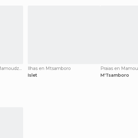
Reservas Naturais en Mamoudzou
Ilhas en Mtsamboro
Praias en Mamo
Islet
M'Tsamboro