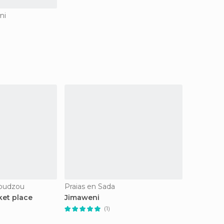
ni
oudzou
Praias en Sada
ket place
Jimaweni
(1)