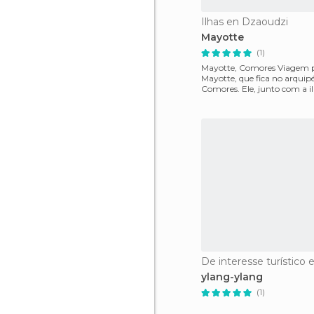
Ilhas en Dzaoudzi
Mayotte
(1)
Mayotte, Comores Viagem para a ilha de
Mayotte, que fica no arquip
Comores. Ele, junto com a i
Reunion, um territ
ylang-ylang
(1)