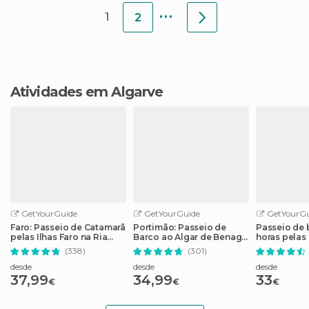
...
ponto de par
1
2
Atividades em Algarve
GetYourGuide
GetYourGuide
GetYourGu
Faro: Passeio de Catamarã
Portimão: Passeio de
Passeio de 
pelas Ilhas Faro na Ria
Barco ao Algar de Benagil
horas pelas
Formosa
e Praia da Marinha
pela costa 
(338)
(301)
desde
desde
desde
37,99
34,99
33
€
€
€