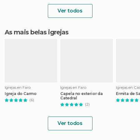
Ver todos
As mais belas igrejas
Igrejas en Faro
Igrejas en Faro
Igrejas en C
Igreja do Carmo
Capela no exterior da
Ermita de S
Catedral
(6)
(2)
Ver todos