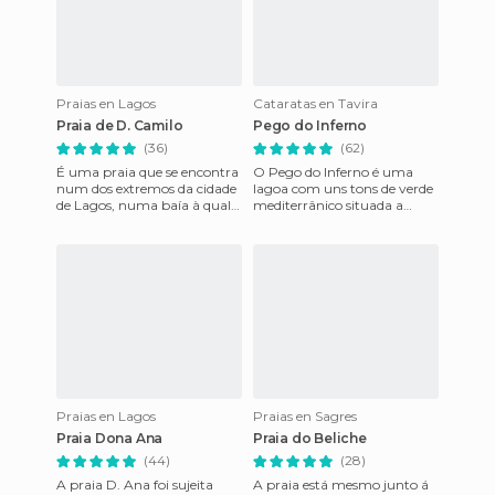
Praias en Lagos
Cataratas en Tavira
Praia de D. Camilo
Pego do Inferno
(36)
(62)
É uma praia que se encontra
O Pego do Inferno é uma
num dos extremos da cidade
lagoa com uns tons de verde
de Lagos, numa baía à qual
mediterrânico situada a
se acede descendo por umas
menos de 10 kms da cidade
escadas de madeira. P
de Tavira no Algarve. Uma
ca
Praias en Lagos
Praias en Sagres
Praia Dona Ana
Praia do Beliche
(44)
(28)
A praia D. Ana foi sujeita
A praia está mesmo junto á