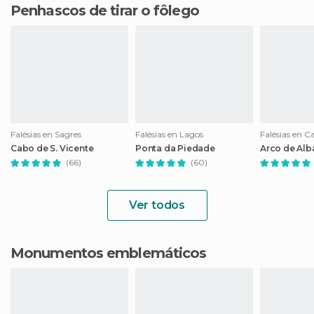
Penhascos de tirar o fôlego
Falésias en Sagres
Falésias en Lagos
Falésias en C
Cabo de S. Vicente
Ponta da Piedade
Arco de Alb
(66)
(60)
Ver todos
Monumentos emblemáticos