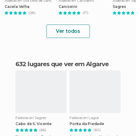
Aldeias en Vila Real de Santo António
Aldeias en Carvoeiro
Aldeias en Sa
Cacela Velha
Carvoeiro
Sagres
(28)
(17)
Ver todos
632 lugares que ver em Algarve
Falésias en Sagres
Falésias en Lagos
Cabo de S. Vicente
Ponta da Piedade
(66)
(60)