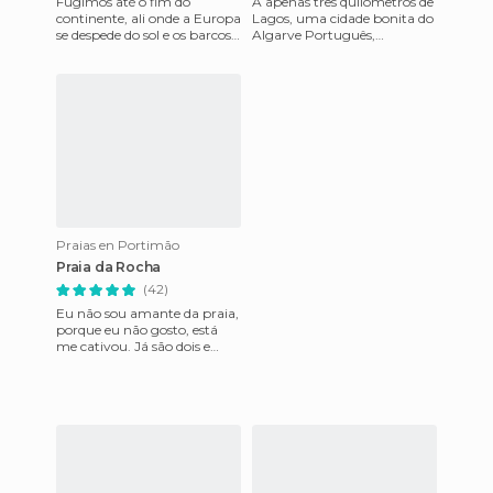
Fugimos até o fim do
A apenas três quilômetros de
continente, ali onde a Europa
Lagos, uma cidade bonita do
se despede do sol e os barcos
Algarve Português,
se aventuram mar adentro.
encontra-se um lugar
Trata-se de Cabo de S.
maravilhoso que alguns
dizem que
Praias en Portimão
Praia da Rocha
(42)
Eu não sou amante da praia,
porque eu não gosto, está
me cativou. Já são dois e
com este três anos que no
Natal vou visitá-la. Tem