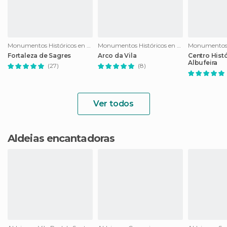
Monumentos Históricos en Sagres
Monumentos Históricos en Faro
Fortaleza de Sagres
Arco da Vila
Centro Hist
Albufeira
(27)
(8)
Ver todos
Aldeias encantadoras