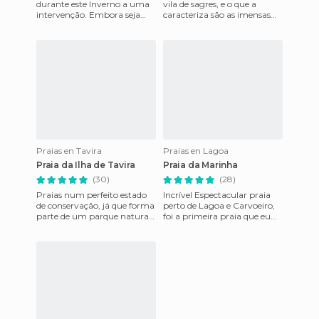
durante este Inverno a uma
vila de sagres, e o que a
intervenção. Embora seja
caracteriza são as imensas
sempre uma explendida
escadas que se tem de descer
praia, para quem a conhecia
até a areia. Deixem o
c
Praias en Tavira
Praias en Lagoa
Praia da Ilha de Tavira
Praia da Marinha
(30)
(28)
Praias num perfeito estado
Incrível Espectacular praia
de conservação, já que forma
perto de Lagoa e Carvoeiro,
parte de um parque natural.
foi a primeira praia que eu
Para aceder a elas, há que
visitei com a minha
usar um barco dispo
namorada no Algarve Por