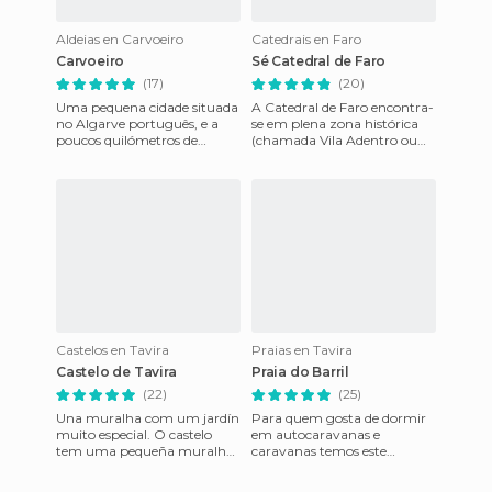
Aldeias en Carvoeiro
Catedrais en Faro
Carvoeiro
Sé Catedral de Faro
(17)
(20)
Uma pequena cidade situada
A Catedral de Faro encontra-
no Algarve português, e a
se em plena zona histórica
poucos quilómetros de
(chamada Vila Adentro ou
Lagoa. Na época dos festivais
Cidade Velha), muito perto
tem de ser, seguramente,
da Câmara Municipal) e
Castelos en Tavira
Praias en Tavira
Castelo de Tavira
Praia do Barril
(22)
(25)
Una muralha com um jardín
Para quem gosta de dormir
muito especial. O castelo
em autocaravanas e
tem uma pequeña muralha
caravanas temos este
e um jardim interior muito
destino, na pequena cidade
especial. Você não pode
de Pedra del Rei e, como