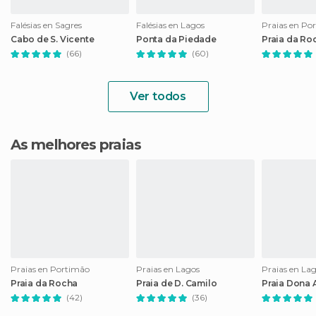
Falésias en Sagres
Falésias en Lagos
Praias en Po
Cabo de S. Vicente
Ponta da Piedade
Praia da Ro
(66)
(60)
Ver todos
As melhores praias
Praias en Portimão
Praias en Lagos
Praias en La
Praia da Rocha
Praia de D. Camilo
Praia Dona 
(42)
(36)