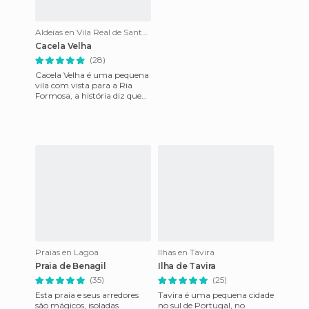
Aldeias en Vila Real de Santo António
Cacela Velha
(28)
Cacela Velha é uma pequena
vila com vista para a Ria
Formosa, a história diz que
tem um passado intenso de
terra de fronteira entr
Praias en Lagoa
Ilhas en Tavira
Praia de Benagil
Ilha de Tavira
(35)
(25)
Esta praia e seus arredores
Tavira é uma pequena cidade
são mágicos, isoladas
no sul de Portugal, no