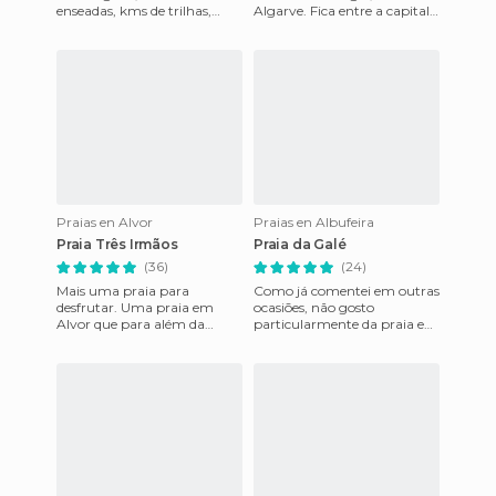
enseadas, kms de trilhas,
Algarve. Fica entre a capital
excelentes vistas de cima e de
do Algarve, Faro, e a
baixo. Há alguns barcos
fronteira com Espanha. Junt
Praias en Alvor
Praias en Albufeira
Praia Três Irmãos
Praia da Galé
(36)
(24)
Mais uma praia para
Como já comentei em outras
desfrutar. Uma praia em
ocasiões, não gosto
Alvor que para além da
particularmente da praia e
beleza permite uns bons
muito menos no Verão. No
passeios e banhos de mar.
entanto gosto muito de
Apenas ter em
passar h