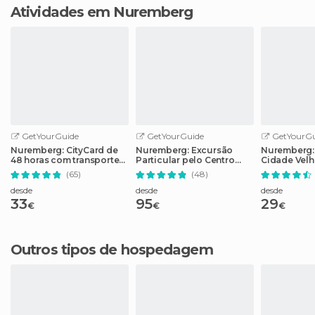
Atividades em Nuremberg
GetYourGuide
GetYourGuide
GetYourGu
Nuremberg: CityCard de
Nuremberg: Excursão
Nuremberg: 
48 horas com transporte
Particular pelo Centro
Cidade Velh
público gratuito
Histórico
Partido Naz
(65)
(48)
desde
desde
desde
33
95
29
€
€
€
Outros tipos de hospedagem