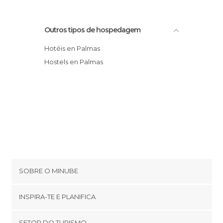
Outros tipos de hospedagem
Hotéis en Palmas
Hostels en Palmas
SOBRE O MINUBE
Cookies
INSPIRA-TE E PLANIFICA
Política de privacidade
footer@item_discovertips_anchor
SETOR DO TURISMO