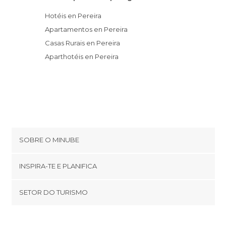
Hotéis en Pereira
Apartamentos en Pereira
Casas Rurais en Pereira
Aparthotéis en Pereira
SOBRE O MINUBE
Cookies
INSPIRA-TE E PLANIFICA
Política de privacidade
footer@item_discovertips_anchor
SETOR DO TURISMO
Términos e Condições
minube Android app
Contato