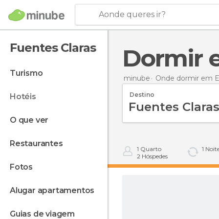
Aonde queres ir?
Fuentes Claras
Dormir
turismo
minube
Onde dormir em 
Destino
hotéis
o que ver
restaurantes
1
Quarto
1
Noit
2
Hóspedes
fotos
alugar apartamentos
guias de viagem