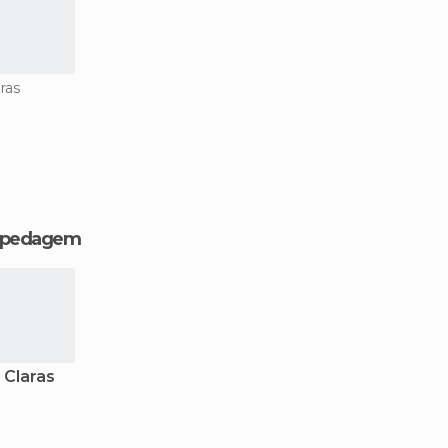
ras
hospedagem
 Claras