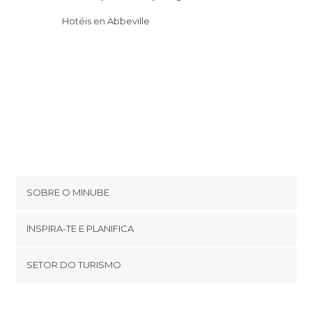
Hotéis en Abbeville
SOBRE O MINUBE
Cookies
INSPIRA-TE E PLANIFICA
Política de privacidade
footer@item_discovertips_anchor
SETOR DO TURISMO
Términos e Condições
minube Android app
Contato