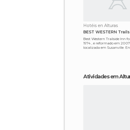
Hotéis en Alturas
BEST WESTERN Trails
Best Western Trailside Inn fo
1974 , e reformado em 2007 
localizada em Susanville. E
coracao das monta
Atividades em Altu