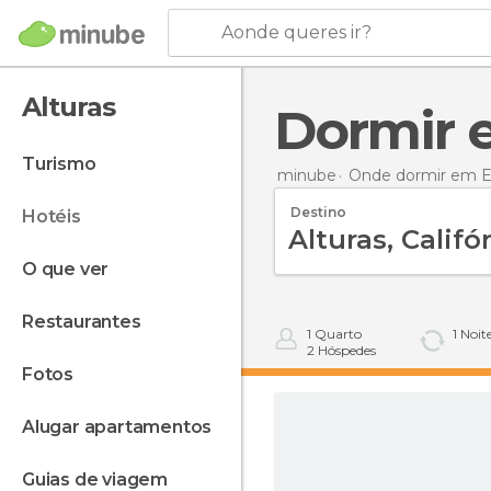
Aonde queres ir?
Alturas
Dormir
turismo
minube
Onde dormir em E
Destino
hotéis
o que ver
restaurantes
1
Quarto
1
Noit
2
Hóspedes
fotos
alugar apartamentos
guias de viagem