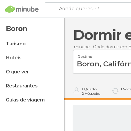
Aonde queres ir?
Boron
Dormir
turismo
minube
Onde dormir em E
Destino
hotéis
o que ver
restaurantes
1
Quarto
1
Noit
2
Hóspedes
guias de viagem