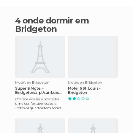
4 onde dormir em
Bridgeton
Motéis en Bridgeton
Motéis en Bridgeton
Super 8 Motel -
Motel 6 St. Louis -
Bridgeton/arpt/san Luis
Bridgeton
Area
Oferece aos seus hóspedes
uma confortável estadía.
Todos os quartos têm secador
de cabelo, acesso a internet,
tábua de engomar, mi