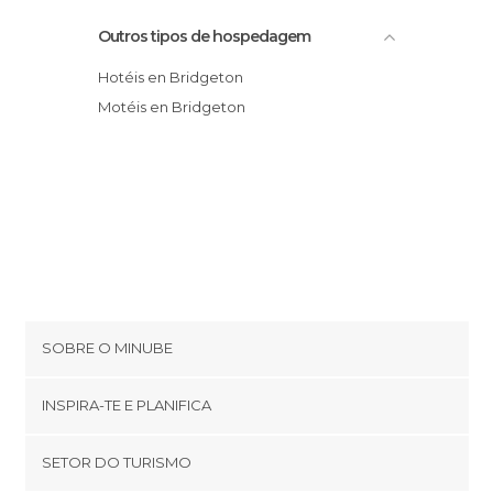
Outros tipos de hospedagem
Hotéis en Bridgeton
Motéis en Bridgeton
SOBRE O MINUBE
Cookies
INSPIRA-TE E PLANIFICA
Política de privacidade
footer@item_discovertips_anchor
SETOR DO TURISMO
Términos e Condições
minube Android app