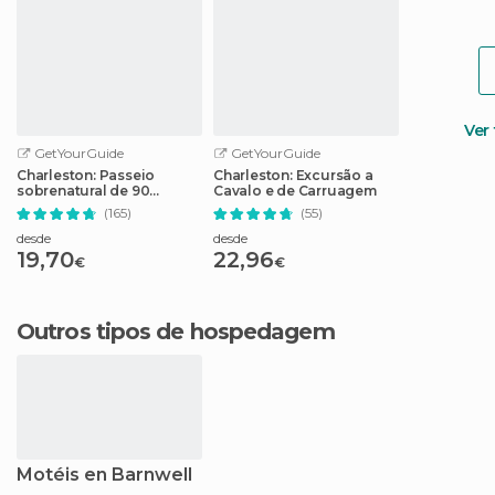
Ver
GetYourGuide
GetYourGuide
Charleston: Passeio
Charleston: Excursão a
sobrenatural de 90
Cavalo e de Carruagem
minutos com fantasmas
(165)
(55)
desde
desde
19,70
22,96
€
€
Outros tipos de hospedagem
Motéis en Barnwell