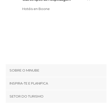
Hotéis en Boone
SOBRE O MINUBE
Cookies
INSPIRA-TE E PLANIFICA
Política de privacidade
footer@item_discovertips_anchor
SETOR DO TURISMO
Términos e Condições
minube Android app
Contato