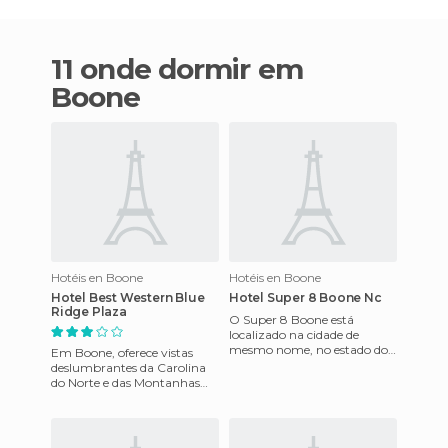
11 onde dormir em
Boone
Hotéis en Boone
Hotéis en Boone
Hotel Best Western Blue
Hotel Super 8 Boone Nc
Ridge Plaza
O Super 8 Boone está
localizado na cidade de
mesmo nome, no estado do
Em Boone, oferece vistas
Colorado, que ostenta um
deslumbrantes da Carolina
novo visual, devido à sua
do Norte e das Montanhas
recente r
Blue Ridge. Oferece quartos e
suites, todos equipados