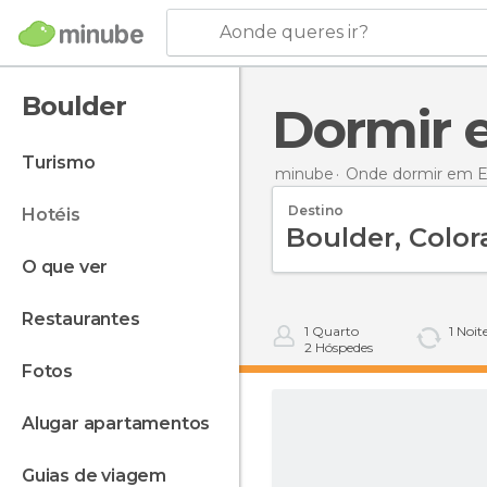
Aonde queres ir?
Boulder
Dormir
turismo
minube
Onde dormir em E
Destino
hotéis
o que ver
restaurantes
1
Quarto
1
Noit
2
Hóspedes
fotos
alugar apartamentos
guias de viagem