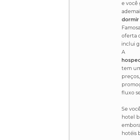
e você 
ademai
dormir
Famosa 
oferta 
inclui 
A
hospe
tem um
preços,
promoçõ
fluxo se
Se voc
hotel b
embora
hotéis