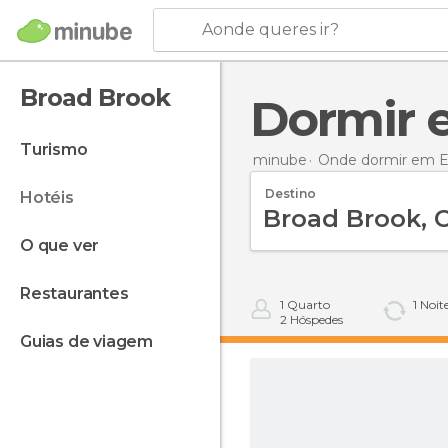
Aonde queres ir?
Broad Brook
Dormir
turismo
minube
Onde dormir em E
Destino
hotéis
o que ver
restaurantes
1
Quarto
1
Noit
2
Hóspedes
guias de viagem