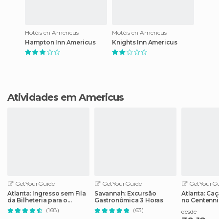
Hotéis en Americus
Motéis en Americus
Hampton Inn Americus
Knights Inn Americus
Atividades em Americus
GetYourGuide
GetYourGuide
GetYourGu
Atlanta: Ingresso sem Fila
Savannah: Excursão
Atlanta: Ca
da Bilheteria para o
Gastronômica 3 Horas
no Centenni
Aquário da Geórgia
Park
(168)
(63)
desde