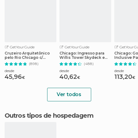
GetYourGuide
GetYourGuide
GetYourGu
Cruzeiro Arquitetônico
Chicago: Ingresso para
Chicago: Go 
pelo Rio Chicago c/
Willis Tower Skydeck e
Inclusive P
Bilhete Sem Fila
The Ledge
de 25 atraç
(898)
(488)
desde
desde
desde
45,96
40,62
113,20
€
€
€
Ver todos
Outros tipos de hospedagem