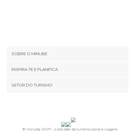
SOBRE O MINUBE
Cookies
INSPIRA-TE E PLANIFICA
Política de privacidade
footer@item_discovertips_anchor
SETOR DO TURISMO
Términos e Condições
minube Android app
Contato
Área de imprensa
© minube 2007-, o site líder de turismo social e viagens