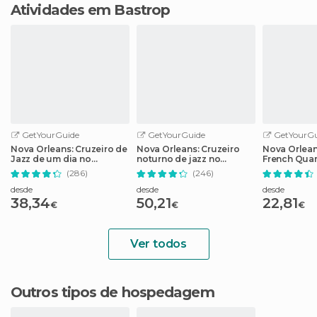
Atividades em Bastrop
GetYourGuide
GetYourGuide
GetYourGu
Nova Orleans: Cruzeiro de
Nova Orleans: Cruzeiro
Nova Orlean
Jazz de um dia no
noturno de jazz no
French Quar
Steamboat Natchez
Steamboat Natchez
e Vudu
(286)
(246)
desde
desde
desde
38,34
50,21
22,81
€
€
€
Ver todos
Outros tipos de hospedagem