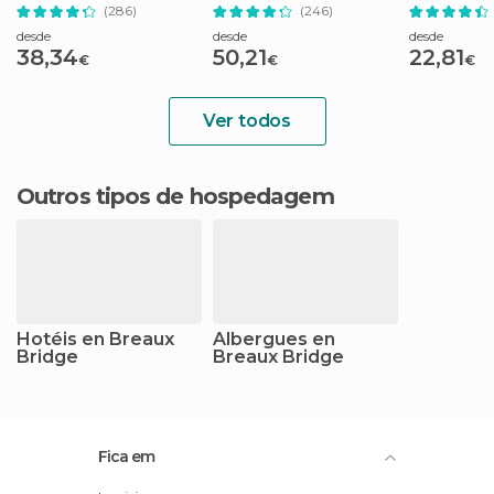
Steamboat Natchez
Steamboat Natchez
e Vudu
(286)
(246)
desde
desde
desde
38,34
50,21
22,81
€
€
€
Ver todos
Outros tipos de hospedagem
Hotéis en Breaux
Albergues en
Bridge
Breaux Bridge
Fica em