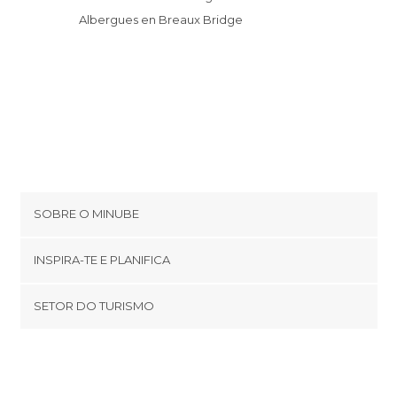
Albergues en Breaux Bridge
SOBRE O MINUBE
Cookies
INSPIRA-TE E PLANIFICA
Política de privacidade
footer@item_discovertips_anchor
SETOR DO TURISMO
Términos e Condições
minube Android app
Contato
Área de imprensa