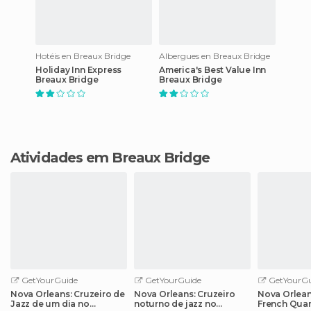
Hotéis en Breaux Bridge
Albergues en Breaux Bridge
Holiday Inn Express
America's Best Value Inn
Breaux Bridge
Breaux Bridge
Atividades em Breaux Bridge
GetYourGuide
GetYourGuide
GetYourGu
Nova Orleans: Cruzeiro de
Nova Orleans: Cruzeiro
Nova Orlean
Jazz de um dia no
noturno de jazz no
French Quar