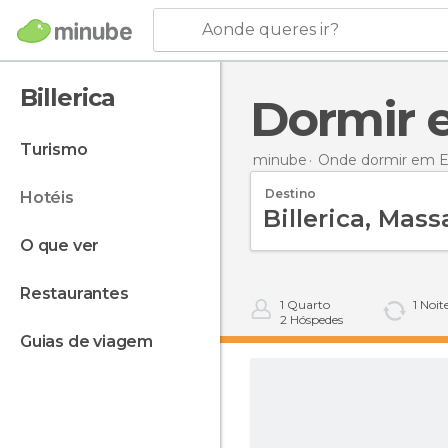
Aonde queres ir?
Billerica
Dormir 
turismo
minube
Onde dormir em E
Destino
hotéis
o que ver
restaurantes
1
Quarto
1
Noit
2
Hóspedes
guias de viagem