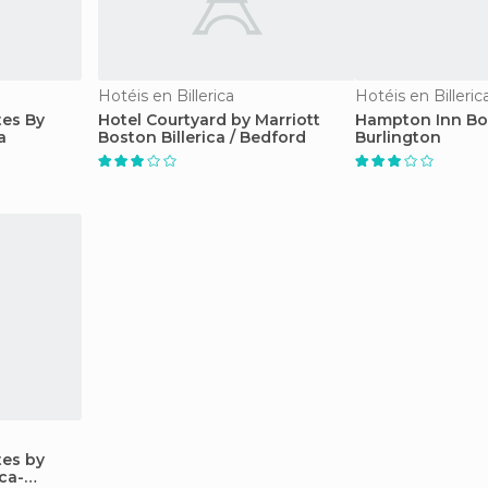
Hotéis en Billerica
Hotéis en Billeric
es By
Hotel Courtyard by Marriott
Hampton Inn Bo
a
Boston Billerica / Bedford
Burlington
es by
ica-