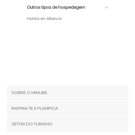
Outros tipos de hospedagem
Hotéis en Alliance
SOBRE O MINUBE
Cookies
INSPIRA-TE E PLANIFICA
Política de privacidade
footer@item_discovertips_anchor
SETOR DO TURISMO
Términos e Condições
minube Android app