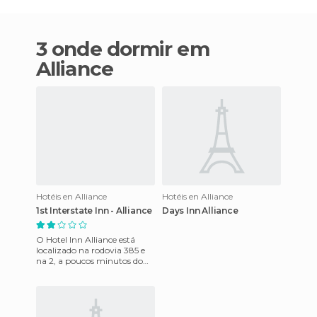
3 onde dormir em
Alliance
Hotéis en Alliance
Hotéis en Alliance
1st Interstate Inn - Alliance
Days Inn Alliance
O Hotel Inn Alliance está
localizado na rodovia 385 e
na 2, a poucos minutos do
centro histórico de Alianza e
de outros lugares hi