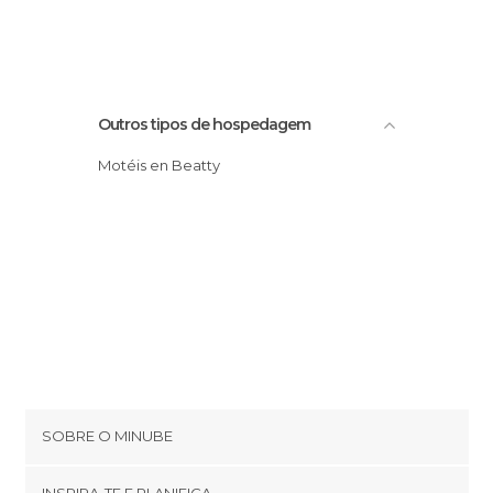
Outros tipos de hospedagem
Motéis en Beatty
SOBRE O MINUBE
Cookies
INSPIRA-TE E PLANIFICA