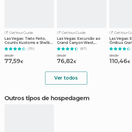
GetYourGuide
GetYourGuide
GetYourGu
Las Vegas: Trato Feito,
Las Vegas: Excursão ao
Las Vegas: 
Counts Kustoms e Shelby
Grand Canyon West,
Ônibus Gra
American
almoço e Skywalk
Represa Ho
(119)
(87)
opcional
desde
desde
desde
77,59
76,82
110,46
€
€
€
Ver todos
Outros tipos de hospedagem