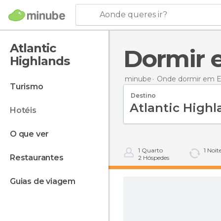
Aonde queres ir?
Atlantic
Dormir
Highlands
minube
Onde dormir em E
turismo
Destino
hotéis
o que ver
1
Quarto
1
Noit
restaurantes
2
Hóspedes
guias de viagem