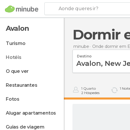
Aonde queres ir?
Avalon
Dormir
turismo
minube
Onde dormir em E
Destino
hotéis
o que ver
restaurantes
1
Quarto
1
Noit
2
Hóspedes
fotos
alugar apartamentos
guias de viagem