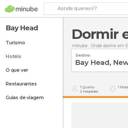
Aonde queres ir?
Bay Head
Dormir
turismo
minube
Onde dormir em E
Destino
hotéis
o que ver
restaurantes
1
Quarto
1
Noit
2
Hóspedes
guias de viagem