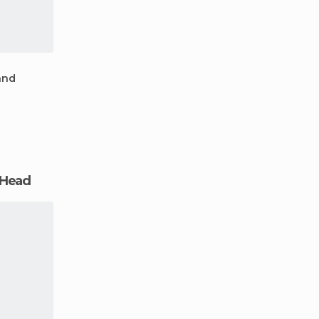
and
 Head