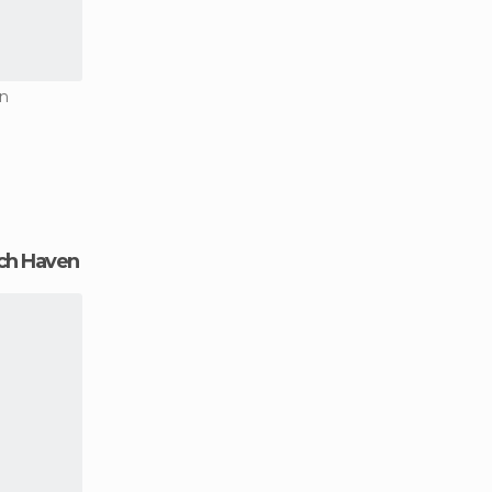
n
ach Haven