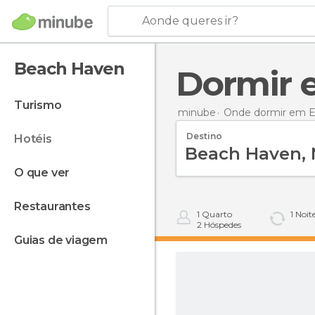
Aonde queres ir?
Beach Haven
Dormir
turismo
minube
Onde dormir em E
Destino
hotéis
o que ver
restaurantes
1
Quarto
1
Noit
2
Hóspedes
guias de viagem